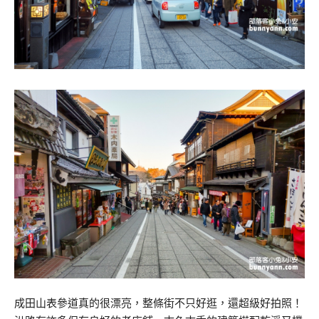
成田山表參道真的很漂亮，整條街不只好逛，還超級好拍照！