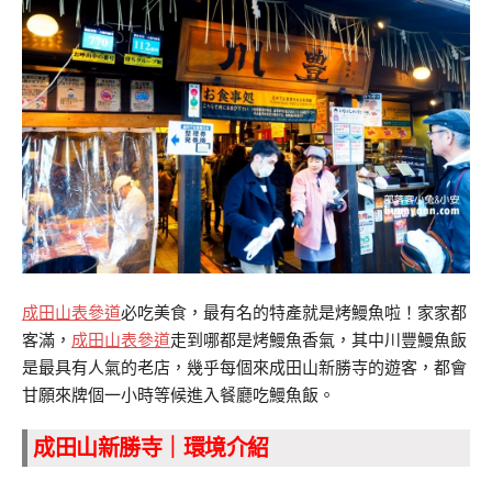
成田山表參道
必吃美食，最有名的特產就是烤鰻魚啦！家家都
客滿，
成田山表參道
走到哪都是烤鰻魚香氣，其中川豐鰻魚飯
是最具有人氣的老店，幾乎每個來成田山新勝寺的遊客，都會
甘願來牌個一小時等候進入餐廳吃鰻魚飯。
成田山新勝寺｜環境介紹