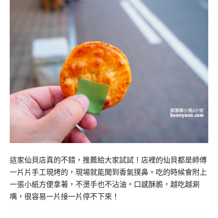
這家仙貝店真的不錯，推薦給大家試試！店裡的仙貝都是師傅
一片片手工現烤的，現場就能聞到香氣撲鼻。吃的時候會附上
一張小紙方便拿著，不燙手也不沾油。口感酥脆，越吃越涮
嘴，很容易一片接一片停不下來！