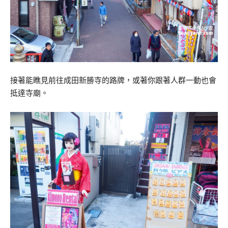
接著能瞧見前往成田新勝寺的路牌，或著你跟著人群一動也會
抵達寺廟。