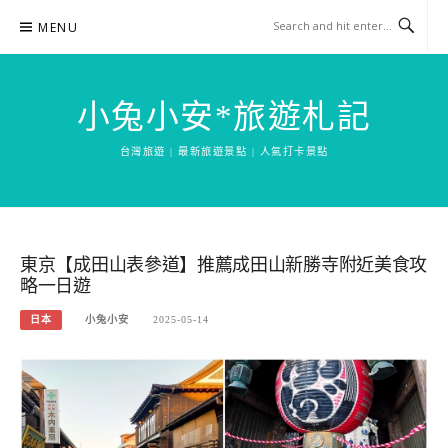
Skip
MENU
to
content
小兔小安*旅遊札記
台灣旅遊 | 最新旅遊景點 | 人氣打卡景點
東京【成田山表參道】推薦成田山新勝寺附近美食攻
略一日遊
日本
小兔小安
2025-05-14