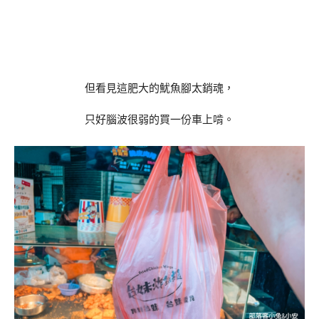
但看見這肥大的魷魚腳太銷魂，
只好腦波很弱的買一份車上啃。