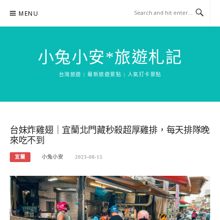
Skip
MENU
to
content
小兔小安*旅遊札記
台灣旅遊 | 最新旅遊景點 | 人氣打卡景點
台妹炸雞翅｜宜蘭北門藏秒殺超厚雞排，每天排隊晚
來吃不到
宜蘭
小兔小安
2023-08-15