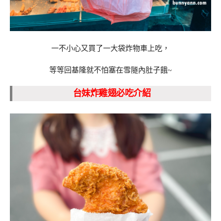
一不小心又買了一大袋炸物車上吃，
等等回基隆就不怕塞在雪隧內肚子餓~
台妹炸雞翅必吃介紹