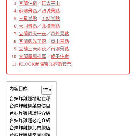
宜蘭住宿
／
玩太平山
蘇澳景點
／
頭城景點
三星景點
／
五結景點
大同景點
／
北橫景點
宜蘭兩天一夜
／
戶外景點
宜蘭觀光工廠
／
員山景點
宜蘭三天兩夜
／
南澳景點
宜蘭農場推薦
／
親子住宿
KLOOK蘭陽蟹莊釣蝦套票
內容目錄
台妹炸雞翅地點在哪
台妹炸雞翅菜單價目
台妹炸雞翅環境介紹
台妹炸雞翅必吃介紹
台妹炸雞翅北門總店
台妹炸雞翅常見問題