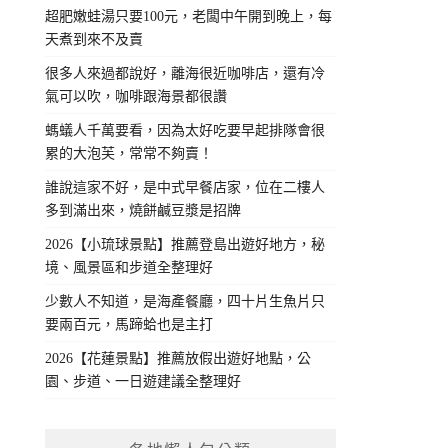
超肥嫩蛙湯只要100元，老闆中午開到晚上，每
天煮到來不及賣
很多人來過都說好，離海很近咖啡店，還有冷
氣可以吹，咖啡跟海景都很讚
螞蟻人千萬要看，因為太好吃要早起排隊會很
累的大泡芙，常常不夠賣！
誰說這家不好，是中式早餐店家，位在二樓人
多到滿出來，燒餅鹹豆漿是招牌
2026【小琉球景點】推薦登島出遊好地方，秘
境、風景區和步道全整理好
少數人不知道，是海產餐廳，四十片生魚片只
要兩百元，馬蹄蛤也是主打
2026【花蓮景點】推薦放假出遊好地點，公
園、步道、一日遊建議全整理好