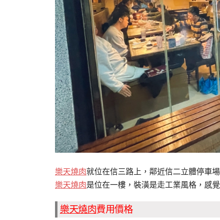
樂天燒肉
就位在信三路上，鄰近信二立體停車場
樂天燒肉
是位在一樓，裝潢是走工業風格，感覺
樂天燒肉
費用價格