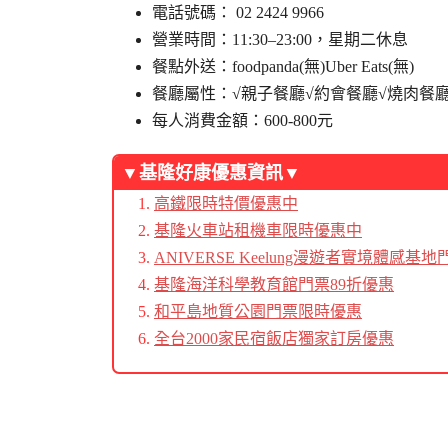
電話號碼： 02 2424 9966
營業時間：11:30–23:00，星期二休息
餐點外送：foodpanda(無)Uber Eats(無)
餐廳屬性：√親子餐廳√約會餐廳√燒肉餐
每人消費金額：600-800元
▼基隆好康優惠資訊▼
高鐵限時特價優惠中
基隆火車站租機車限時優惠中
ANIVERSE Keelung漫遊者實境體感基地
基隆海洋科學教育館門票89折優惠
和平島地質公園門票限時優惠
全台2000家民宿飯店獨家訂房優惠