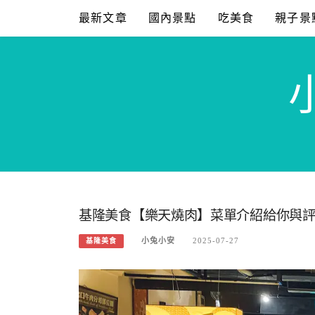
Skip
最新文章
國內景點
吃美食
親子景
to
content
基隆美食【樂天燒肉】菜單介紹給你與
小兔小安
2025-07-27
基隆美食