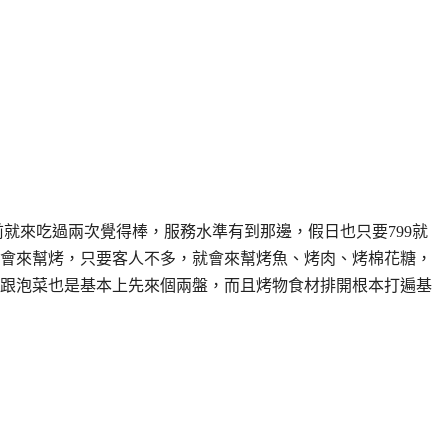
以前就來吃過兩次覺得棒，服務水準有到那邊，假日也只要799就
會來幫烤，只要客人不多，就會來幫烤魚、烤肉、烤棉花糖，
跟泡菜也是基本上先來個兩盤，而且烤物食材排開根本打遍基