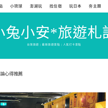
點
小琉球
澎湖玩
找住宿
玩日本
夯主題
小兔小安*旅遊札
台灣旅遊 | 最新旅遊景點 | 人氣打卡景點
評論心得推薦