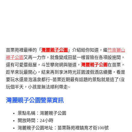
苗栗苑裡最棒的「
灣麗親子公園
」介紹給你知道，繼
竹南獅山
親子公園
又再一力作，就像變成田鼠一樣冒險在各項設施間，
還有可愛蘑菇屋，斗笠攀爬網與隧道，
灣麗親子公園
在苗栗，
趁早來玩最開心，結束再到享沐時光莊園渡假酒店續攤，看是
要玩水還是泡溫泉都行~苗栗近期最有話題的景點就是這了!沒
玩個半天，小孩是無法順利帶走~
灣麗親子公園營業資訊
景點名稱：灣麗親子公園
開放時間：24小時
灣麗親子公園地址：苗栗縣苑裡鎮育才街100號