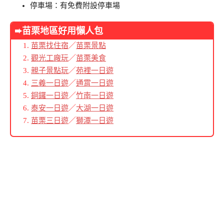
停車場：有免費附設停車場
➨苗栗地區好用懶人包
苗栗找住宿
／
苗栗景點
觀光工廠玩
／
苗栗美食
親子景點玩
／
苑裡一日遊
三義一日遊
／
通霄一日遊
銅鑼一日遊
／
竹南一日遊
泰安一日遊
／
大湖一日遊
苗栗三日遊
／
獅潭一日遊