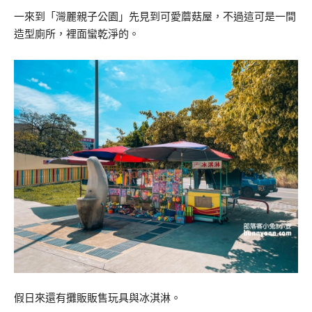
一來到「灣麗親子公園」先見到可愛蘑菇屋，不過這可是一間
造型廁所，裡面蠻乾淨的。
假日來還有攤販販售玩具與冰淇淋。