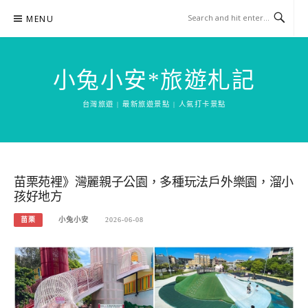
Skip
MENU
to
content
小兔小安*旅遊札記
台灣旅遊 | 最新旅遊景點 | 人氣打卡景點
苗栗苑裡》灣麗親子公園，多種玩法戶外樂園，溜小
孩好地方
苗栗
小兔小安
2026-06-08