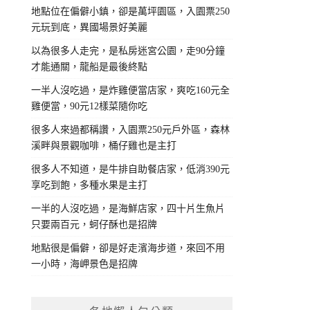
地點位在偏僻小鎮，卻是萬坪園區，入園票250
元玩到底，異國場景好美麗
以為很多人走完，是私房迷宮公園，走90分鐘
才能通關，龍船是最後終點
一半人沒吃過，是炸雞便當店家，爽吃160元全
雞便當，90元12樣菜隨你吃
很多人來過都稱讚，入園票250元戶外區，森林
溪畔與景觀咖啡，桶仔雞也是主打
很多人不知道，是牛排自助餐店家，低消390元
享吃到飽，多種水果是主打
一半的人沒吃過，是海鮮店家，四十片生魚片
只要兩百元，蚵仔酥也是招牌
地點很是偏僻，卻是好走濱海步道，來回不用
一小時，海岬景色是招牌