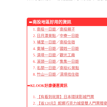
➨南投地區好用的資訊
南投一日遊
／
南投親子
日月潭景點
／
中寮一日遊
埔里一日遊
／
南投住宿
東埔一日遊
／
國姓一日遊
清境一日遊
／
觀光工廠
溪頭一日遊
／
集集一日遊
名間一日遊
／
南投IG景點
竹山一日遊
／
清境找住宿
➨KLOOK好康優惠資訊
【有看到就買】日本環球影城門票
【省120元】妮娜巧克力城堡雙人門票贈