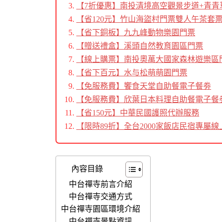
【7折優惠】南投清境高空觀景步道+青青
【省120元】竹山海盜村門票雙人午茶套
【省下銅板】九九峰動物樂園門票
【贈送禮盒】溪頭自然教育園區門票
【線上購票】南投奧萬大國家森林遊樂區
【省下百元】水与松萌萌園門票
【免服務費】饗食天堂自助餐電子餐劵
【免服務費】欣葉日本料理自助餐電子餐
【省150元】中華民國護照代辦服務
【限時89折】全台2000家飯店民宿專屬線
內容目錄
中台禪寺前言介紹
中台禪寺交通方式
中台禪寺園區環境介紹
中台禪寺景點資訊