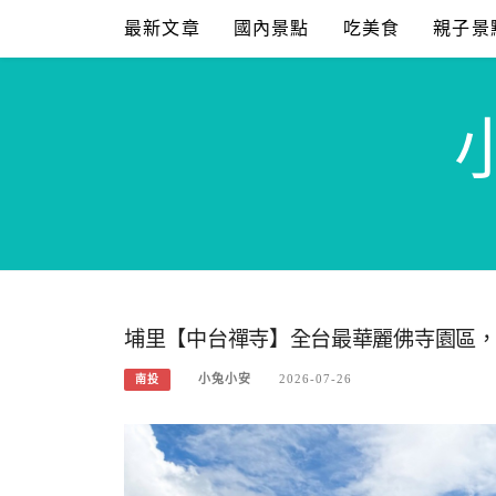
Skip
最新文章
國內景點
吃美食
親子景
to
content
埔里【中台禪寺】全台最華麗佛寺園區
小兔小安
2026-07-26
南投