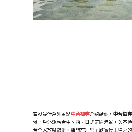
南投最佳戶外景點
中台禪寺
介紹給你，
中台禪寺
像，戶外還融合中、西、日式庭園造景，美不勝
合全家放鬆散步。離開前別忘了欣賞停車場旁的