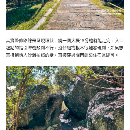
其實整條路線是呈現環狀，繞一圈大概15分鐘就能走完，入口
起點的指引牌斑駁到不行，沒仔細找根本很難發現到，如果想
直接到情人沙灘拍照的話，直接穿過閩南建築住宿區即可。