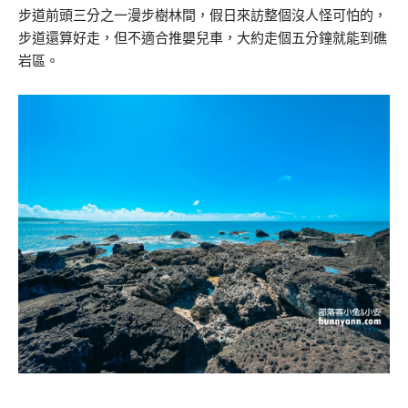
步道前頭三分之一漫步樹林間，假日來訪整個沒人怪可怕的，
步道還算好走，但不適合推嬰兒車，大約走個五分鐘就能到礁
岩區。