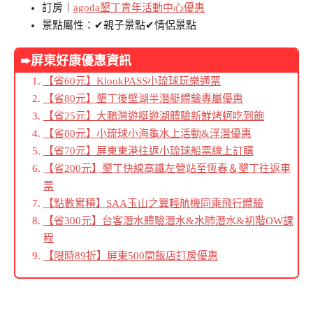
訂房｜
agoda墾丁青年活動中心優惠
景點屬性：✔親子景點✔情侶景點
➨屏東好康優惠資訊
【省60元】KlookPASS小琉球玩樂通票
【省80元】墾丁後壁湖半潛艇體驗專屬優惠
【省25元】大鵬灣遊艇遊湖體驗新鮮烤蚵吃到飽
【省80元】小琉球小海龜水上活動&浮潛優惠
【省70元】屏東東港往返小琉球船票線上訂購
【省200元】墾丁快線高鐵左營站至恆春＆墾丁往返車
票
【點數累積】SAA玉山之翼輕航機同乘飛行體驗
【省300元】台客潛水體驗潛水&水肺潛水&初階OW課
程
【限時89折】屏東500間飯店訂房優惠