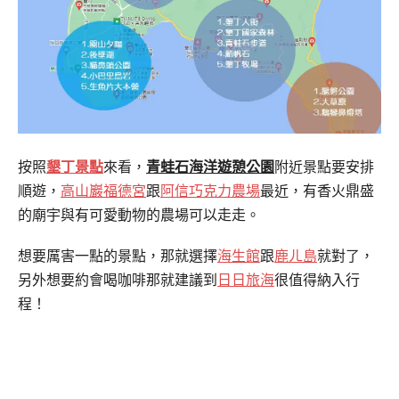
按照
墾丁景點
來看，
青蛙石海洋遊憩公園
附近景點要安排
順遊，
高山巖福德宮
跟
阿信巧克力農場
最近，有香火鼎盛
的廟宇與有可愛動物的農場可以走走。
想要厲害一點的景點，那就選擇
海生館
跟
鹿ㄦ島
就對了，
另外想要約會喝咖啡那就建議到
日日旅海
很值得納入行
程！