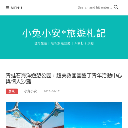
Skip
MENU
to
content
小兔小安*旅遊札記
台灣旅遊 | 最新旅遊景點 | 人氣打卡景點
青蛙石海洋遊憩公園，超美救國團墾丁青年活動中心
與情人沙灘
屏東
小兔小安
2025-06-17