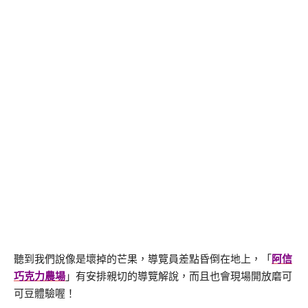
聽到我們說像是壞掉的芒果，導覽員差點昏倒在地上，「
阿信
巧克力農場
」有安排親切的導覽解說，而且也會現場開放磨可
可豆體驗喔！