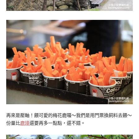
再來是壓軸！餵可愛的梅花鹿囉～我們是用門票換飼料去餵～
份量比
鹿境
還要再多一點點，還不錯。