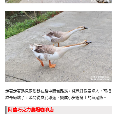
走著走著遇見兩隻鵝在路中間當路霸，感覺好像要啄人，可把
緯哥嚇壞了，瞬間從臭屁導遊，變成小安爸身上的無尾熊。
阿信巧克力農場咖啡店