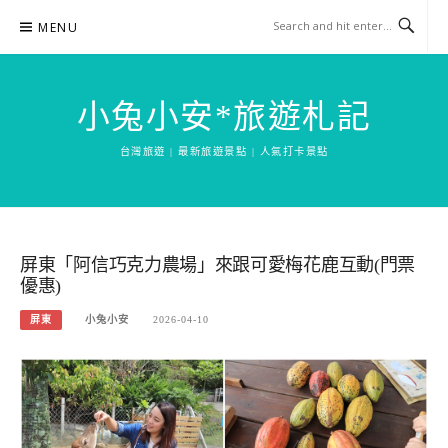
Skip
MENU
to
content
小兔小安*旅遊札記
台灣旅遊 | 最新旅遊景點 | 人氣打卡景點
屏東「阿信巧克力農場」來跟可愛梅花鹿互動(門票
優惠)
屏東
小兔小安
2026-04-10