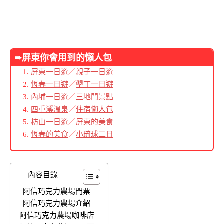
➨屏東你會用到的懶人包
屏東一日遊
／
親子一日遊
恆春一日遊
／
墾丁一日遊
內埔一日遊
／
三地門景點
四重溪溫泉
／
住宿懶人包
枋山一日遊
／
屏東的美食
恆春的美食
／
小琉球二日
內容目錄
阿信巧克力農場門票
阿信巧克力農場介紹
阿信巧克力農場咖啡店