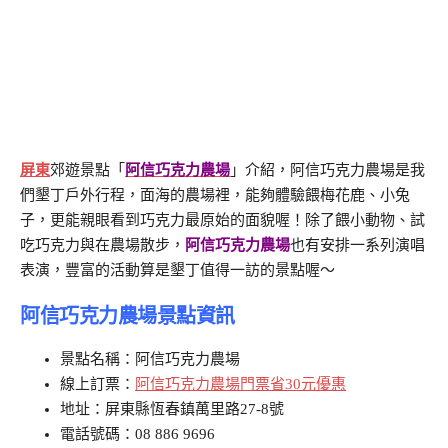
屏東
郊遊景點「
阿信巧克力農場
」介紹，阿信巧克力農場是我
們墾丁戶外行程，面海的農場裡，能夠體驗餵梅花鹿、小兔
子，更能親眼看到巧克力最原始的面貌喔！除了餵小動物、試
吃巧克力與在農場散步，
阿信巧克力農場
也有安排一系列演唱
表演，豐富的活動算是墾丁值得一訪的景點喔～
阿信巧克力農場景點資訊
景點名稱：阿信巧克力農場
線上訂票：
阿信巧克力農場門票省30元優惠
地址：屏東縣恆春鎮萬里路27-8號
電話號碼：08 886 9696