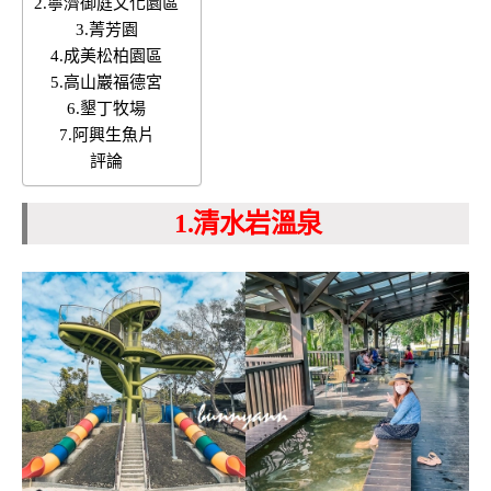
2.寧濟御庭文化園區
3.菁芳園
4.成美松柏園區
5.高山巖福德宮
6.墾丁牧場
7.阿興生魚片
評論
1.清水岩溫泉