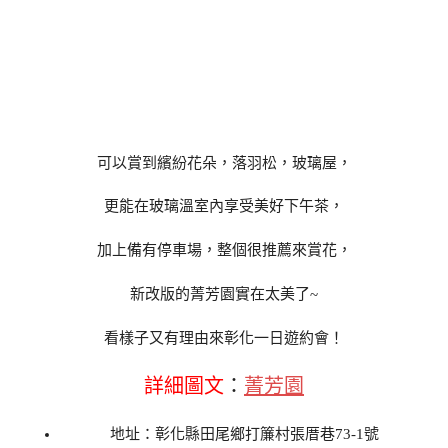
可以賞到繽紛花朵，落羽松，玻璃屋，
更能在玻璃溫室內享受美好下午茶，
加上備有停車場，整個很推薦來賞花，
新改版的菁芳園實在太美了~
看樣子又有理由來彰化一日遊約會！
詳細圖文
：
菁芳園
地址：彰化縣田尾鄉打簾村張厝巷73-1號