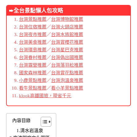
➨全台景點懶人包
攻略
台灣景點推薦
／
台灣博物館推薦
台灣住宿推薦
／
台灣火鍋店推薦
台灣夜市推薦
／
台灣水族館推薦
台灣美食推薦
／
台灣賞櫻花推薦
台灣環島推薦
／
台灣星巴克推薦
台灣眷村推薦
／
台灣偽出國推薦
台灣露營推薦
／
台灣落羽松推薦
國家森林推薦
／
台灣賞花點推薦
小鹿景點推薦
／
台灣泡溫泉推薦
看牛景點推薦
／
看小羊景點推薦
klook高鐵國旅，現省千元
內容目錄
1.清水岩溫泉