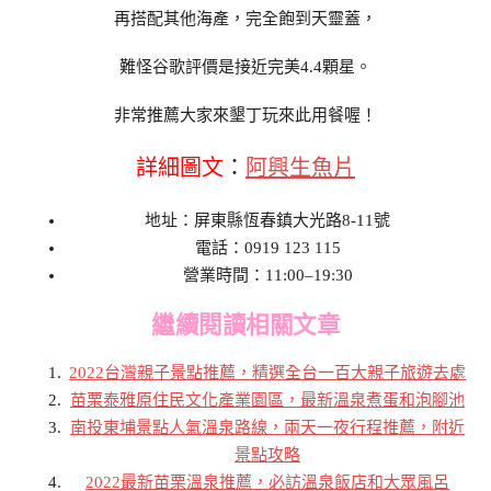
再搭配其他海產，完全飽到天靈蓋，
難怪谷歌評價是接近完美4.4顆星。
非常推薦大家來墾丁玩來此用餐喔！
詳細圖文
：
阿興生魚片
地址：屏東縣恆春鎮大光路8-11號
電話：0919 123 115
營業時間：11:00–19:30
繼續閱讀相關文章
2022台灣親子景點推薦，精選全台一百大親子旅遊去處
苗栗泰雅原住民文化產業園區，最新溫泉煮蛋和泡腳池
南投東埔景點人氣溫泉路線，兩天一夜行程推薦，附近
景點攻略
2022最新苗栗溫泉推薦，必訪溫泉飯店和大眾風呂