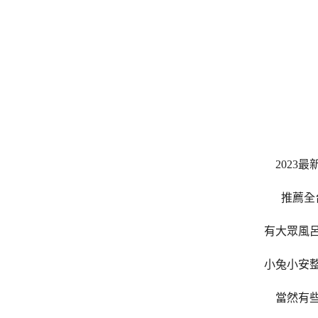
2023最
推薦全
有大眾風
小兔小安
當然有