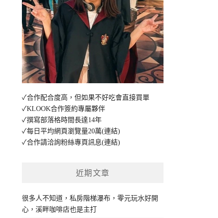
✓合作配合度高，但如果不好吃會直接買單
✓KLOOK合作簽約專屬夥伴
✓撰寫部落格時間長達14年
✓每日平均網頁瀏覽量20萬
(連結)
✓合作請洽詢粉絲專頁訊息
(連結)
近期文章
很多人不知道，私房階梯瀑布，零元玩水好開
心，溪畔咖啡店也是主打