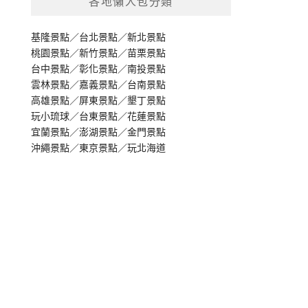
各地懶人包分類
基隆景點
／
台北景點
／
新北景點
桃園景點
／
新竹景點
／
苗栗景點
台中景點
／
彰化景點
／
南投景點
雲林景點
／
嘉義景點
／
台南景點
高雄景點
／
屏東景點
／
墾丁景點
玩小琉球
／
台東景點
／
花蓮景點
宜蘭景點
／
澎湖景點
／
金門景點
沖繩景點
／
東京景點
／
玩北海道