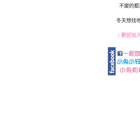
不變的都
冬天想找
﹝歡迎加