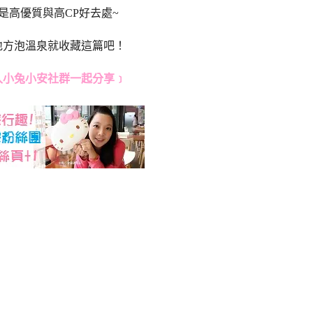
是高優質與高CP好去處~
地方泡溫泉就收藏這篇吧！
入小兔小安社群一起分享﹞