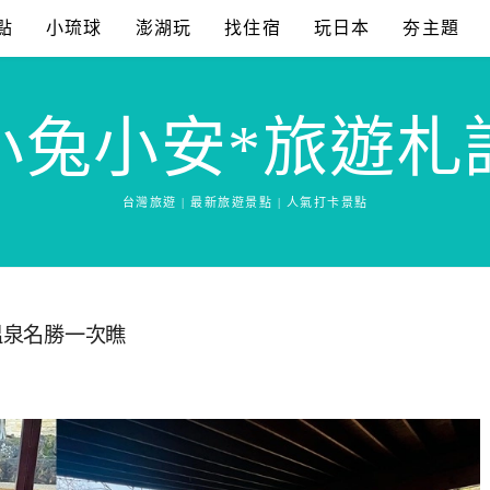
點
小琉球
澎湖玩
找住宿
玩日本
夯主題
小兔小安*旅遊札
台灣旅遊 | 最新旅遊景點 | 人氣打卡景點
溫泉名勝一次瞧