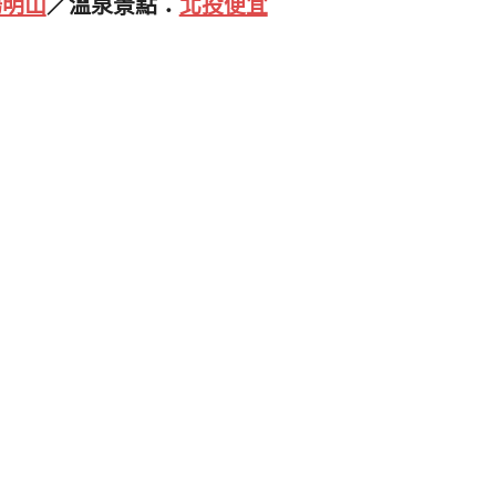
陽明山
／溫泉景點：
北投便宜