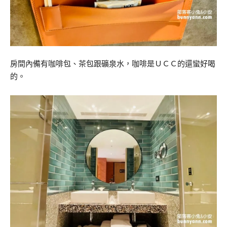
房間內備有咖啡包、茶包跟礦泉水，咖啡是ＵＣＣ的還蠻好喝
的。