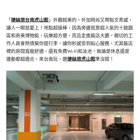
「
捷絲旅台南虎山館
」外觀超美的，外加時尚又帶點文青感，
讓人一眼就愛上！地點超級棒，因為旁邊就是超人氣的十鼓園
區和奇美博物館，玩樂超方便，而且走進飯店大廳，親切的工
作人員會熱情幫你提行李，讓你秒感受到貼心服務，尤其飯店
裡的房間寬敞舒適，還有免費Wi-Fi和泳池，無論是休息還是
運動都超適合，來台南玩，選
捷絲旅虎山館
準沒錯！