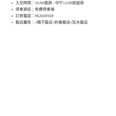
入住時間：16:00進房 / 中午12:00前退房
停車資訊：免費停車場
訂房電話：062660568
飯店屬性：√親子飯店√約會飯店√玩水飯店