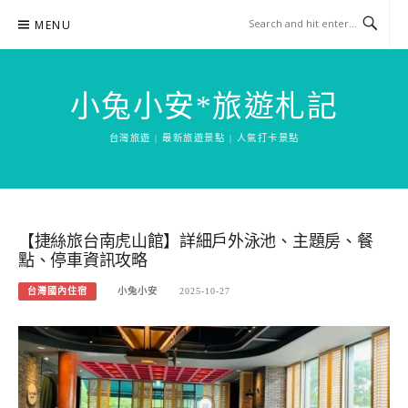
Skip
MENU
to
content
小兔小安*旅遊札記
台灣旅遊 | 最新旅遊景點 | 人氣打卡景點
【捷絲旅台南虎山館】詳細戶外泳池、主題房、餐
點、停車資訊攻略
台灣國內住宿
小兔小安
2025-10-27