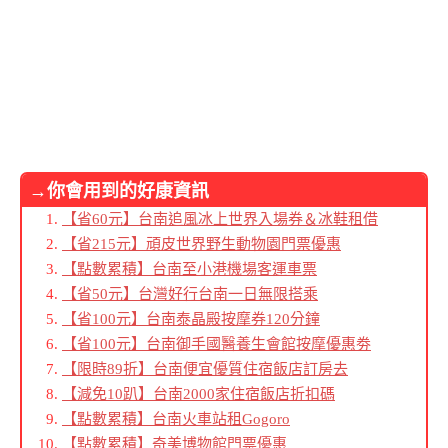
→你會用到的好康資訊
【省60元】台南追風冰上世界入場券＆冰鞋租借
【省215元】頑皮世界野生動物園門票優惠
【點數累積】台南至小港機場客運車票
【省50元】台灣好行台南一日無限搭乘
【省100元】台南泰晶殿按摩券120分鐘
【省100元】台南御手國醫養生會館按摩優惠劵
【限時89折】台南便宜優質住宿飯店訂房去
【減免10趴】台南2000家住宿飯店折扣碼
【點數累積】台南火車站租Gogoro
【點數累積】奇美博物館門票優惠