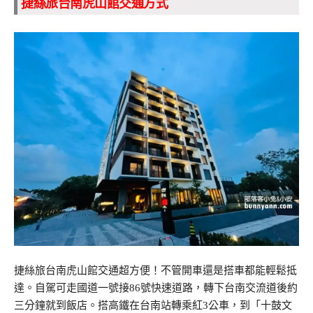
捷絲旅台南虎山館交通方式
捷絲旅台南虎山館交通超方便！不管開車還是搭車都能輕鬆抵
達。自駕可走國道一號接86號快速道路，轉下台南交流道後約
三分鐘就到飯店。搭高鐵在台南站轉乘紅3公車，到「十鼓文