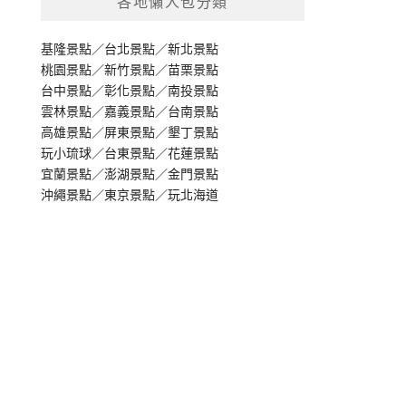
各地懶人包分類
基隆景點
／
台北景點
／
新北景點
桃園景點
／
新竹景點
／
苗栗景點
台中景點
／
彰化景點
／
南投景點
雲林景點
／
嘉義景點
／
台南景點
高雄景點
／
屏東景點
／
墾丁景點
玩小琉球
／
台東景點
／
花蓮景點
宜蘭景點
／
澎湖景點
／
金門景點
沖繩景點
／
東京景點
／
玩北海道