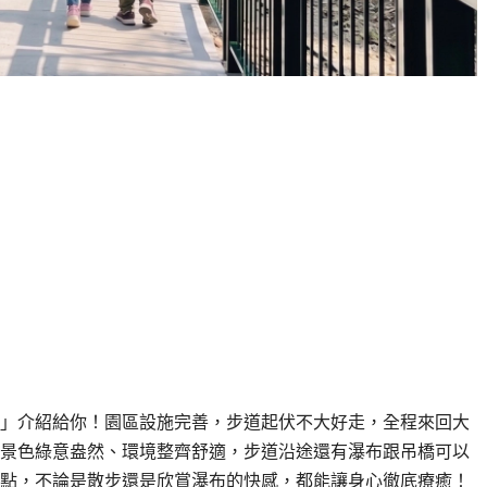
」介紹給你！園區設施完善，步道起伏不大好走，全程來回大
景色綠意盎然、環境整齊舒適，步道沿途還有瀑布跟吊橋可以
點，不論是散步還是欣賞瀑布的快感，都能讓身心徹底療癒！