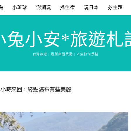
點
小琉球
澎湖玩
找住宿
玩日本
夯主題
小兔小安*旅遊札
台灣旅遊 | 最新旅遊景點 | 人氣打卡景點
兩小時來回，終點瀑布有些美麗