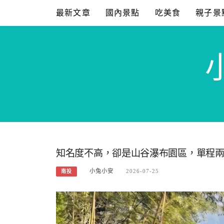
Skip
最新文章
國內景點
吃美食
親子景
to
content
知名度不高，卻是山谷瀑布園區，單程
小兔小安
2026-07-25
南投