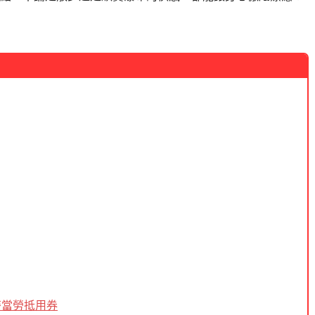
麥當勞抵用券