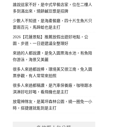
誰說這家不好，是中式早餐店家，位在二樓人
多到滿出來，燒餅鹹豆漿是招牌
少數人不知道，是海產餐廳，四十片生魚片只
要兩百元，馬蹄蛤也是主打
2026【花蓮景點】推薦放假出遊好地點，公
園、步道、一日遊建議全整理好
來過的人都說讚，是免入園票海水池，有魚陪
你游泳，海景又美麗
很多人來過都說棒，環境美又很江南，免入園
票參觀，有人常常來拍照
很多人來過都稱讚，是汽車保養廠，咖啡跟冰
淇淋好吃好喝，看飛機也是主打
放電神隊友，是萬坪森林公園，繞一圈免一小
時，搭捷運就能到是主打