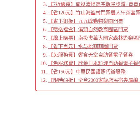
【7折優惠】南投清境高空觀景步道+青青
【省120元】竹山海盜村門票雙人午茶套
【省下銅板】九九峰動物樂園門票
【贈送禮盒】溪頭自然教育園區門票
【線上購票】南投奧萬大國家森林遊樂區
【省下百元】水与松萌萌園門票
【免服務費】饗食天堂自助餐電子餐劵
【免服務費】欣葉日本料理自助餐電子餐
【省150元】中華民國護照代辦服務
【限時89折】全台2000家飯店民宿專屬線