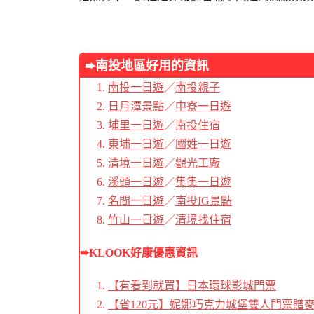
➨南投地區好用的資訊
南投一日遊
／
南投親子
日月潭景點
／
中寮一日遊
埔里一日遊
／
南投住宿
東埔一日遊
／
國姓一日遊
清境一日遊
／
觀光工廠
溪頭一日遊
／
集集一日遊
名間一日遊
／
南投IG景點
竹山一日遊
／
清境找住宿
➨KLOOK好康優惠資訊
【有看到就買】日本環球影城門票
【省120元】妮娜巧克力城堡雙人門票贈