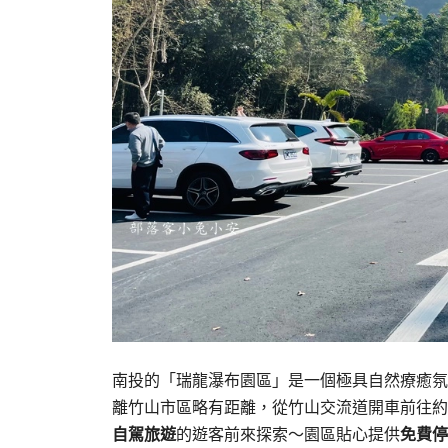
南投的「瑞龍瀑布園區」是一個極具自然療癒氛
離竹山市區略有距離，從竹山交流道開車前往約
自駕旅遊
的遊客前來探索～園區貼心提供
免費停