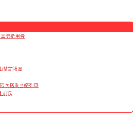
麥當勞抵用券
票
山茶訪禮盒
內無限次搭乘台鐵列車
上訂房