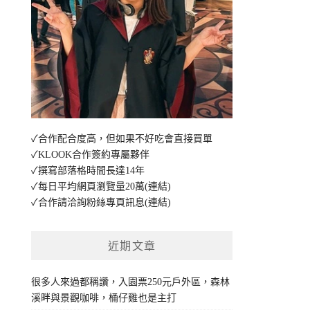
✓合作配合度高，但如果不好吃會直接買單
✓KLOOK合作簽約專屬夥伴
✓撰寫部落格時間長達14年
✓每日平均網頁瀏覽量20萬
(連結)
✓合作請洽詢粉絲專頁訊息
(連結)
近期文章
很多人來過都稱讚，入園票250元戶外區，森林
溪畔與景觀咖啡，桶仔雞也是主打