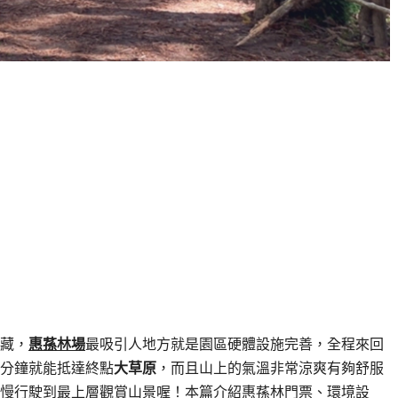
藏，
惠蓀林場
最吸引人地方就是園區硬體設施完善，全程來回
5分鐘就能抵達終點
大草原
，而且山上的氣溫非常涼爽有夠舒服
慢行駛到最上層觀賞山景喔！本篇介紹惠蓀林門票、環境設