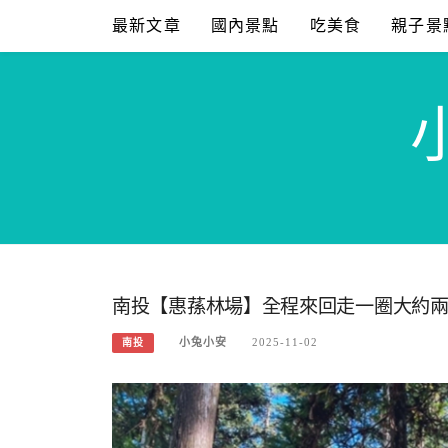
Skip
最新文章
國內景點
吃美食
親子景
to
content
南投【惠蓀林場】全程來回走一圈大約
小兔小安
2025-11-02
南投