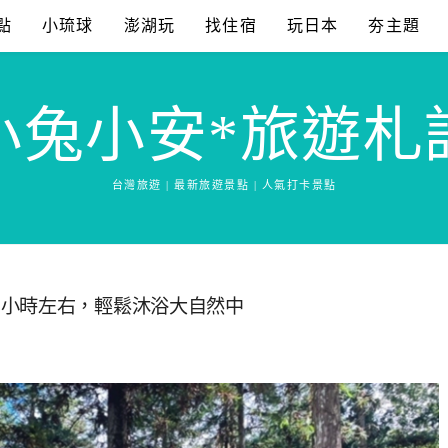
點
小琉球
澎湖玩
找住宿
玩日本
夯主題
小兔小安*旅遊札
台灣旅遊 | 最新旅遊景點 | 人氣打卡景點
兩小時左右，輕鬆沐浴大自然中