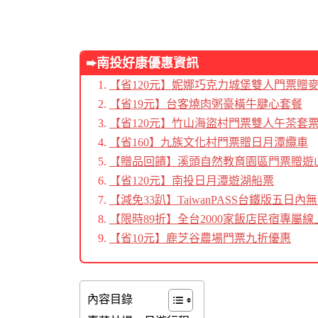
➨南投好康優惠資訊
【省120元】妮娜巧克力城堡雙人門票贈
【省19元】台客燒肉粥豪橫牛腱心套餐
【省120元】竹山海盜村門票雙人午茶套
【省160】九族文化村門票贈日月潭纜車
【贈品回饋】溪頭自然教育園區門票贈遊
【省120元】南投日月潭遊湖船票
【減免33趴】TaiwanPASS台鐵版五日
【限時89折】全台2000家飯店民宿專屬線
【省10元】鹿芝谷農場門票九折優惠
內容目錄