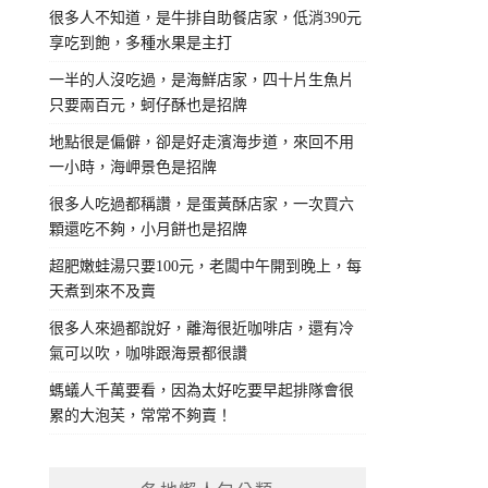
很多人不知道，是牛排自助餐店家，低消390元
享吃到飽，多種水果是主打
一半的人沒吃過，是海鮮店家，四十片生魚片
只要兩百元，蚵仔酥也是招牌
地點很是偏僻，卻是好走濱海步道，來回不用
一小時，海岬景色是招牌
很多人吃過都稱讚，是蛋黃酥店家，一次買六
顆還吃不夠，小月餅也是招牌
超肥嫩蛙湯只要100元，老闆中午開到晚上，每
天煮到來不及賣
很多人來過都說好，離海很近咖啡店，還有冷
氣可以吹，咖啡跟海景都很讚
螞蟻人千萬要看，因為太好吃要早起排隊會很
累的大泡芙，常常不夠賣！