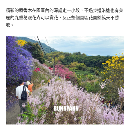
精彩的麝香木在園區內的深處走一小段，不過步道沿途也有美
麗的九重葛跟花卉可以賞花，反正整個園區花團錦簇美不勝
收。