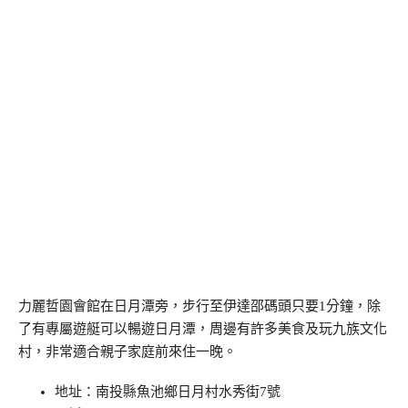
力麗哲園會館在日月潭旁，步行至伊達邵碼頭只要1分鐘，除
了有專屬遊艇可以暢遊日月潭，周邊有許多美食及玩九族文化
村，非常適合親子家庭前來住一晚。
地址：南投縣魚池鄉日月村水秀街7號