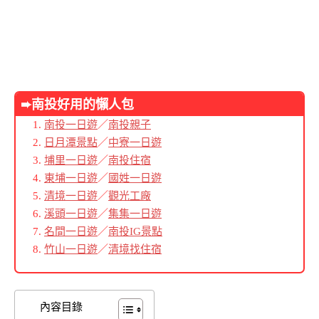
➨南投好用的懶人包
南投一日遊
／
南投親子
日月潭景點
／
中寮一日遊
埔里一日遊
／
南投住宿
東埔一日遊
／
國姓一日遊
清境一日遊
／
觀光工廠
溪頭一日遊
／
集集一日遊
名間一日遊
／
南投IG景點
竹山一日遊
／
清境找住宿
內容目錄