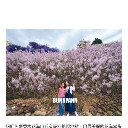
粉紅色麝香木花海山丘有設計拍照地點，用最美麗的花海當背