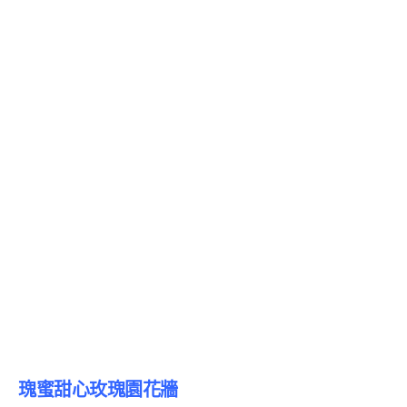
瑰蜜甜心玫瑰園花牆