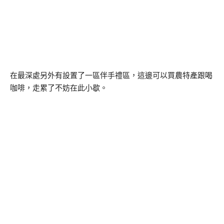
在最深處另外有設置了一區伴手禮區，這邊可以買農特產跟喝
咖啡，走累了不妨在此小歇。