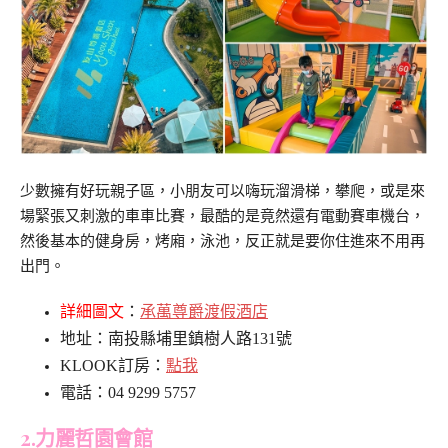
少數擁有好玩親子區，小朋友可以嗨玩溜滑梯，攀爬，或是來
場緊張又刺激的車車比賽，最酷的是竟然還有電動賽車機台，
然後基本的健身房，烤廂，泳池，反正就是要你住進來不用再
出門。
詳細圖文
：
承萬尊爵渡假酒店
地址：南投縣埔里鎮樹人路131號
KLOOK訂房：
點我
電話：04 9299 5757
2.力麗哲園會館