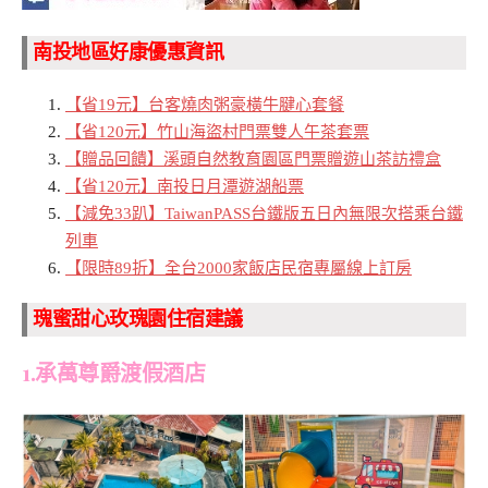
南投地區好康優惠資訊
【省19元】台客燒肉粥豪橫牛腱心套餐
【省120元】竹山海盜村門票雙人午茶套票
【贈品回饋】溪頭自然教育園區門票贈遊山茶訪禮盒
【省120元】南投日月潭遊湖船票
【減免33趴】TaiwanPASS台鐵版五日內無限次搭乘台鐵
列車
【限時89折】全台2000家飯店民宿專屬線上訂房
瑰蜜甜心玫瑰園住宿建議
1.承萬尊爵渡假酒店