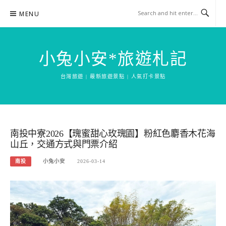
Skip
MENU
to
content
小兔小安*旅遊札記
台灣旅遊 | 最新旅遊景點 | 人氣打卡景點
南投中寮2026【瑰蜜甜心玫瑰園】粉紅色麝香木花海
山丘，交通方式與門票介紹
南投
小兔小安
2026-03-14