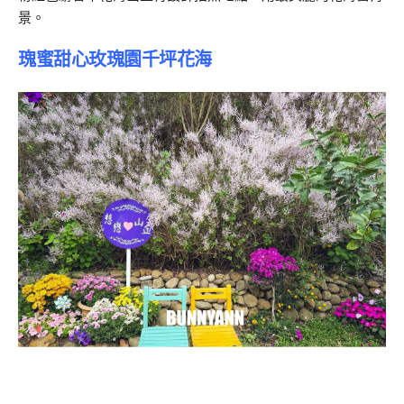
景。
瑰蜜甜心玫瑰園千坪花海