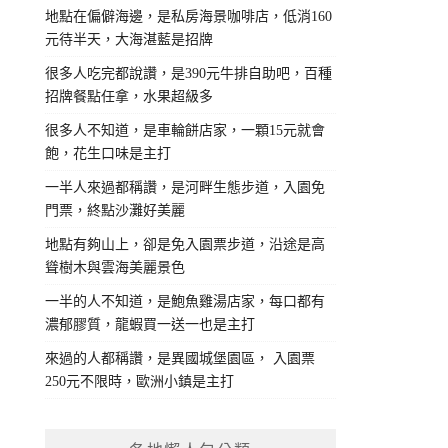
地點在偏僻海邊，是私房海景咖啡店，低消160
元待半天，大海湛藍是招牌
很多人吃完都說讚，是390元牛排自助吧，百種
招牌餐點任拿，水果超級多
很多人不知道，是車輪餅店家，一顆15元就會
飽，花生口味是主打
一半人來過都稱讚，是河畔生態步道，入園免
門票，終點沙灘好美麗
地點有夠山上，卻是免入園票步道，沿途是高
聳樹木與雲海美麗景色
一半的人不知道，是鮑魚雞湯店家，每口都有
濃郁膠質，龍蝦買一送一也是主打
來過的人都稱讚，是異國城堡園區， 入園票
250元不限時，歐洲小鎮是主打