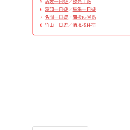
清境一日遊
／
觀光工廠
溪頭一日遊
／
集集一日遊
名間一日遊
／
南投IG景點
竹山一日遊
／
清境找住宿