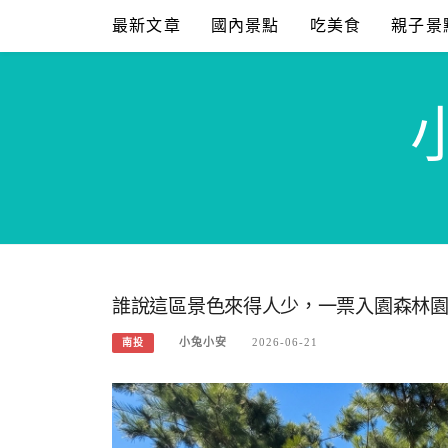
Skip
最新文章
國內景點
吃美食
親子景
to
content
誰說這區景色來得人少，一票入園森林
小兔小安
2026-06-21
南投