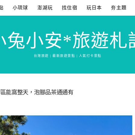
點
小琉球
澎湖玩
找住宿
玩日本
夯主題
小兔小安*旅遊札
台灣旅遊 | 最新旅遊景點 | 人氣打卡景點
園區能窩整天，泡腳品茶通通有