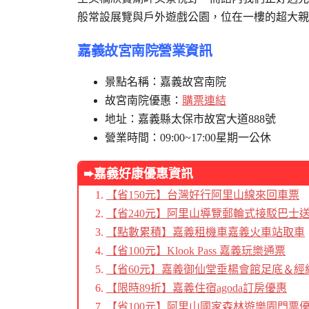
般常設展覽與戶外遊戲公園，位在一樓的超大親
嘉義故宮南院營業資訊
景點名稱：嘉義故宮南院
故宮南院優惠：
購票連結
地址：嘉義縣太保市故宮大道888號
營業時間：09:00~17:00星期一公休
➨
嘉義好康優惠資訊
【省150元】台灣好行阿里山線來回車票
【省240元】阿里山導覽郵輪式接駁巴士
【點數累積】嘉義租機車嘉義火車站取車
【省100元】Klook Pass 嘉義玩樂通票
【省60元】嘉義御仙堂垂楊會館足底＆經
【限時89折】嘉義住宿agoda訂房優惠
【省100元】阿里山國家森林遊樂園門票