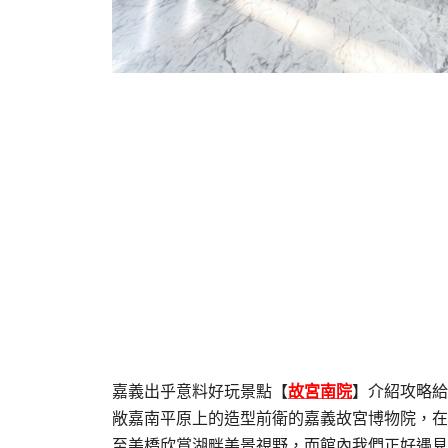
嘉義出乎意料好玩景點【
故宮南院
】介紹攻略給
敞嘉南平原上的造型前衛的嘉義故宮博物院，在
至美橋欣賞湖畔美景視野，而館內我們正好遇見