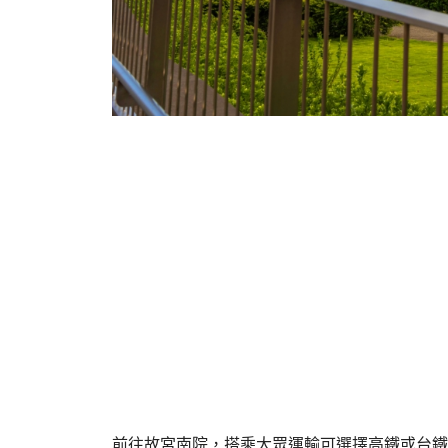
前往故宮南院，搭乘大眾運輸可選擇高鐵或台鐵