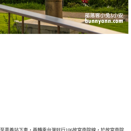
至嘉義站下車，再轉乘台灣好行106故宮南院線，於故宮南院