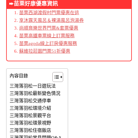
➨苗栗好康優惠資訊
苗栗西湖渡假村門票優惠在這
享沐露天風呂＆裸湯風呂泡湯券
尚順育樂世界門票&套票優惠
苗栗高鐵車票線上訂票服務
苗栗agoda線上訂房優惠服務
蘇維拉莊園門票51折優惠
內容目錄
三灣落羽松一日遊玩法
三灣落羽松最新變色情況
三灣落羽松交通停車
三灣落羽松環境介紹
三灣落羽松景觀平台
三灣落羽松環景視野
三灣落羽松住宿飯店
三灣落羽松常見問題Q&A