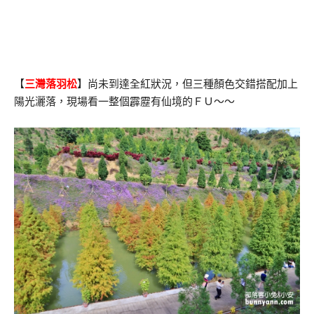
【
三灣落羽松
】尚未到達全紅狀況，但三種顏色交錯搭配加上
陽光灑落，現場看一整個霹靂有仙境的ＦＵ～～