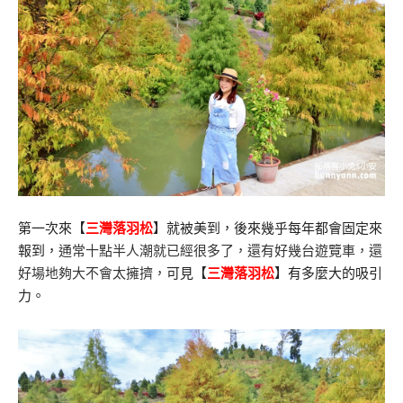
第一次來【
三灣落羽松
】就被美到，後來幾乎每年都會固定來
報到，
通常十點半人潮就已經很多了，
還有好幾台遊覽車，還
好場地夠大不會太擁擠，
可見【
三灣落羽松
】有多麼大的吸引
力。