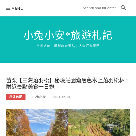
Skip
MENU
to
content
小兔小安*旅遊札記
台灣旅遊 | 最新旅遊景點 | 人氣打卡景點
苗栗【三灣落羽松】秘境莊園漸層色水上落羽松林，
附近景點美食一日遊
戶外休閒
小兔小安
2024-12-13