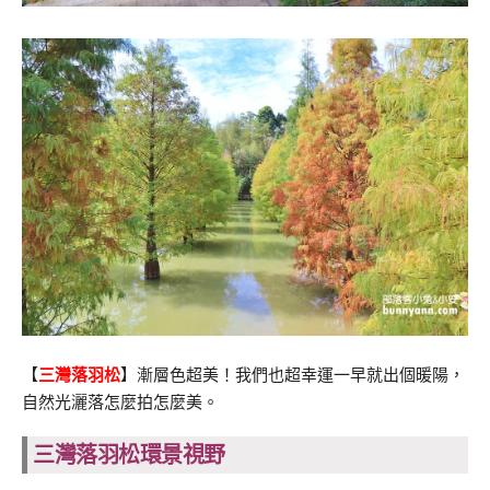
【
三灣落羽松
】漸層色超美！我們也超幸運一早就出個暖陽，
自然光灑落怎麼拍怎麼美。
三灣落羽松環景視野