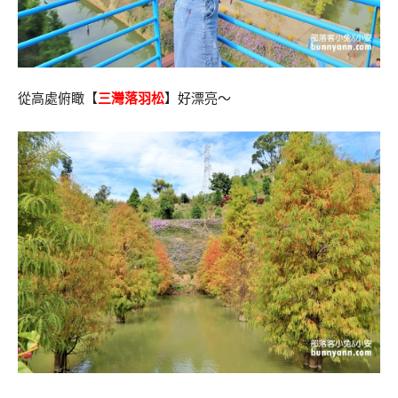
從高處俯瞰【
三灣落羽松
】好漂亮～