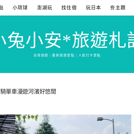
點
小琉球
澎湖玩
找住宿
玩日本
夯主題
小兔小安*旅遊札
台灣旅遊 | 最新旅遊景點 | 人氣打卡景點
，騎單車漫遊河濱好悠閒