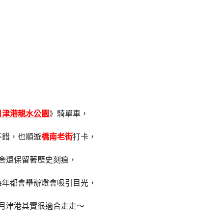
月津港親水公園
》騎單車，
不錯，也順遊
橋南老街
打卡，
舍還保留著歷史刻痕，
每年都會舉辦燈會吸引目光，
月津港其實很適合走走～