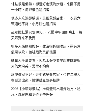
地點很是偏僻，卻是好走濱海步道，來回不用
一小時，海岬景色是招牌
很多人吃過都稱讚，是蛋黃酥店家，一次買六
顆還吃不夠，小月餅也是招牌
超肥嫩蛙湯只要100元，老闆中午開到晚上，每
天煮到來不及賣
很多人來過都說好，離海很近咖啡店，還有冷
氣可以吹，咖啡跟海景都很讚
螞蟻人千萬要看，因為太好吃要早起排隊會很
累的大泡芙，常常不夠賣！
誰說這家不好，是中式早餐店家，位在二樓人
多到滿出來，燒餅鹹豆漿是招牌
2026【小琉球景點】推薦登島出遊好地方，秘
境、風景區和步道全整理好