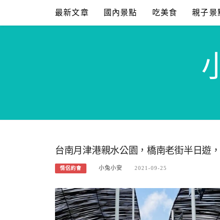
Skip
最新文章
國內景點
吃美食
親子景
to
content
台南月津港親水公園，橋南老街半日遊
小兔小安
2021-09-25
情侶約會