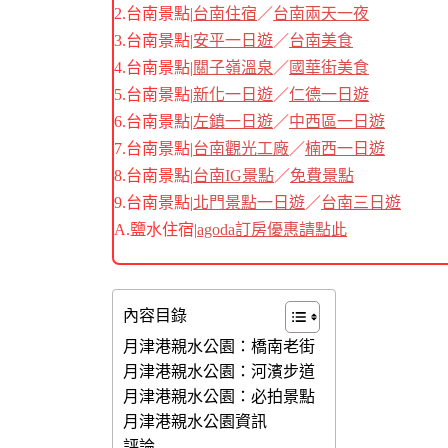
2.台南景點|
台南住宿
／
台南兩天一夜
3.台南景點|
安平一日遊
／
台南美食
4.台南景點|
關子嶺溫泉
／
國華街美食
5.台南景點|
新化一日遊
／
仁德一日遊
6.台南景點|
左鎮一日遊
／
中西區一日遊
7.台南景點|
台南觀光工廠
／
楠西一日遊
8.台南景點|
台南IG景點
／
免費景點
9.台南景點|
北門景點一日遊
／
台南三日遊
A.鹽水住宿|
agoda訂房優惠請點此
內容目錄
月津港親水公園：橋南老街
月津港親水公園：河濱步道
月津港親水公園：必拍景點
月津港親水公園資訊
評論