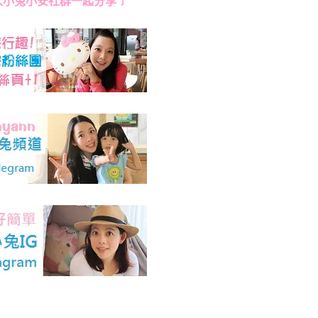
入小兔小安社群一起分享﹞