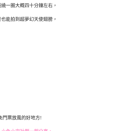
道繞一圈大概四十分鐘左右，
景也能拍到超夢幻天使翅膀，
免門票放風的好地方!