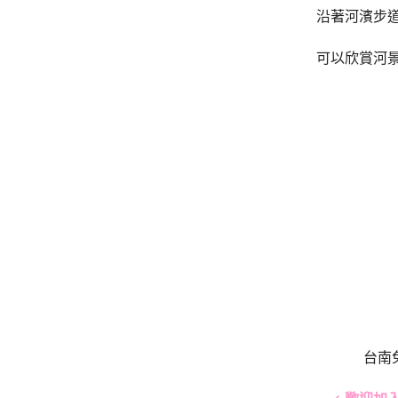
沿著河濱步
可以欣賞河
台南