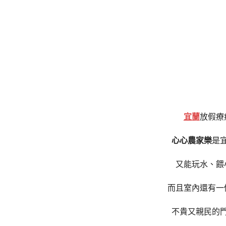
宜蘭
放假療
心心農家樂
是
又能玩水、餵
而且室內還有一
不貴又親民的