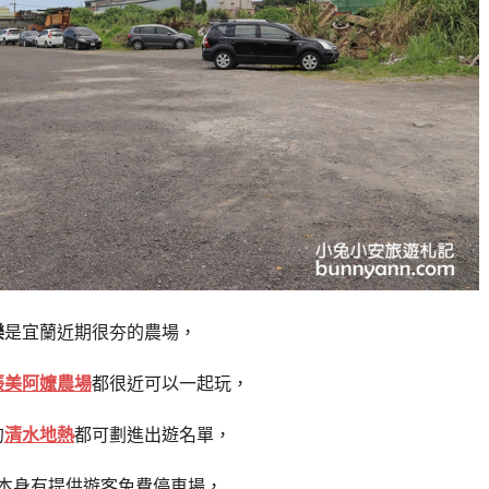
樂
是宜蘭近期很夯的農場，
張美阿嬤農場
都很近可以一起玩，
的
清水地熱
都可劃進出遊名單，
本身有提供遊客免費停車場，