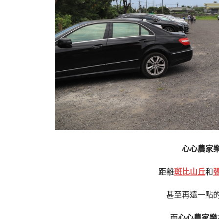
心心農家
距離
斑比山丘
和
甚至再遠一點
而
心心農家樂