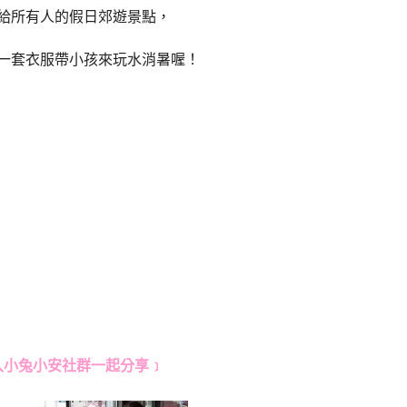
給所有人的假日郊遊景點，
一套衣服帶小孩來玩水消暑喔！
入小兔小安社群一起分享﹞