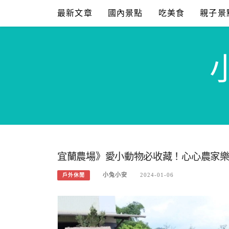
Skip
最新文章
國內景點
吃美食
親子景
to
content
宜蘭農場》愛小動物必收藏！心心農家
小兔小安
2024-01-06
戶外休閒