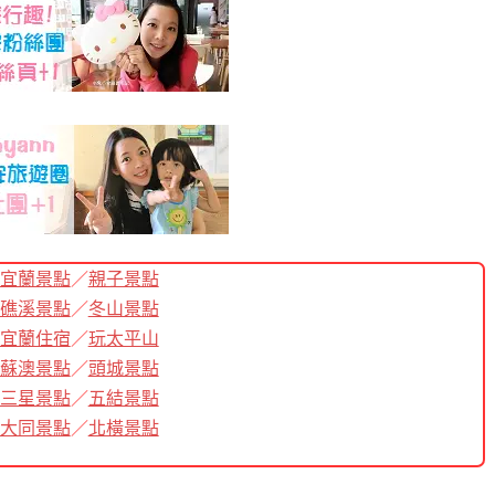
宜蘭景點
／
親子景點
礁溪景點
／
冬山景點
宜蘭住宿
／
玩太平山
蘇澳景點
／
頭城景點
三星景點
／
五結景點
大同景點
／
北橫景點