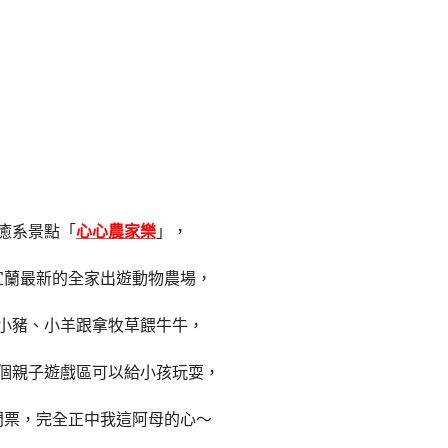
癒系景點「
心心農家樂
」，
宜蘭最新的全家出遊動物農場，
小豬、小羊跟拿牧草餵牛牛，
個親子遊戲區可以給小孩玩耍，
門票，完全正中我這阿母的心～