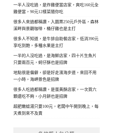
一半人沒吃過，是炸雞便當店家，爽吃160元全
雞便當，90元12樣菜隨你吃
很多人來過都稱讚，入園票250元戶外區，森林
溪畔與景觀咖啡，桶仔雞也是主打
很多人不知道，是牛排自助餐店家，低消390元
享吃到飽，多種水果是主打
一半的人沒吃過，是海鮮店家，四十片生魚片
只要兩百元，蚵仔酥也是招牌
地點很是偏僻，卻是好走濱海步道，來回不用
一小時，海岬景色是招牌
很多人吃過都稱讚，是蛋黃酥店家，一次買六
顆還吃不夠，小月餅也是招牌
超肥嫩蛙湯只要100元，老闆中午開到晚上，每
天煮到來不及賣