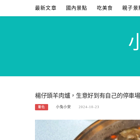
Skip
最新文章
國內景點
吃美食
親子景
to
content
楊仔頭羊肉爐，生意好到有自己的停車
小兔小安
2024-10-23
彰化