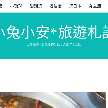
點
小琉球
澎湖玩
找住宿
玩日本
夯主題
小兔小安*旅遊札
台灣旅遊 | 最新旅遊景點 | 人氣打卡景點
場