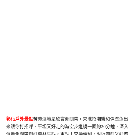
彰化戶外景點
芳苑濕地是欣賞潮間帶，來瞧招潮蟹和彈塗魚出
來跟你打招呼，平坦又好走的海空步道繞一圈約20分鐘，深入
濕地潮間帶與紅樹林生態，重點！交通便利，附近廟前又好停