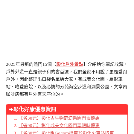
2025年最新的熱門15個【
彰化戶外景點
】介紹給你筆記收藏，
戶外郊遊一直是親子和約會首選，我們全家不用說了更是愛跑
戶外，因此整理出口袋名單給大家，有成美文化園、扇形車
站、唯愛庭院，以及必訪的芳苑海空步道和湖景公園，文章內
咖啡店都有戶外露天座位的。
➨彰化好康優惠資訊
【省30元】彰化古生物奇幻樂園門票優惠
【省90元】彰化成美文化園門票限時優惠
【省80元】彰化租Gogoro機車於彰化火車站取車