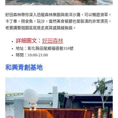
好田森林帶你深入恐龍森林樂園與南洋沙灘，可以暢遊滑草，
卡丁車，撈金魚，玩沙，當然美食餐廳也是裝潢的非常漂亮，
老實講整個園區就是走高質感路線無誤。
詳細圖文
：
好田森林
地址：彰化縣田尾鄉福德巷359號
時間：10:00-21:00
和興青創基地