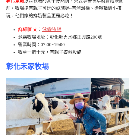
彰化景點
泳霖牧場的乳牛好熱情，只要拿著牧草就會跑來面
前，牧場還有親子可玩的設施喔~有溜滑梯、盪鞦韆給小孩
玩，他們家的鮮奶製品更是必吃！
詳細圖文
：
泳霖牧場
泳霖牧場地址：彰化縣秀水鄉正興路206號
營業時間：07:00~19:00
牧草一把十元，有親子遊戲設施
彰化禾家牧場