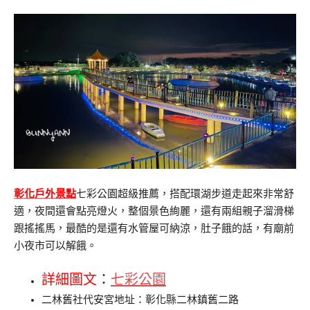
彰化戶外景點
七彩公園超級推薦，搭配環湖步道走起來非常舒
適，夜間還會點亮燈火，整個景色絢麗，還有兩組親子溜滑梯
跟搖搖馬，最酷的是還有水管屋可納涼，肚子餓的話，有廟前
小夜市可以解餓。
詳細圖文
：
七彩公園
二林舊社代安宮地址：彰化縣二林鎮舊二路