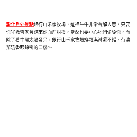
彰化戶外景點
銀行山禾家牧場，這裡牛牛非常善解人意，只要
你哞幾聲就會跑來你面前討摸，當然也要小心牠們偷舔你，而
除了看牛曬太陽發呆，銀行山禾家牧場鮮霜淇淋還不錯，有濃
郁奶香跟綿密的口感～