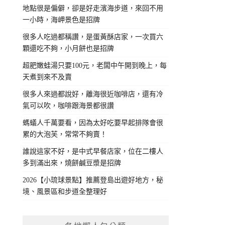
地點很是偏僻，卻是好走濱海步道，來回不用
一小時，海岬景色是招牌
很多人吃過都稱讚，是蛋黃酥店家，一次買六
顆還吃不夠，小月餅也是招牌
超肥嫩蛙湯只要100元，老闆中午開到晚上，每
天煮到來不及賣
很多人來過都說好，離海很近咖啡店，還有冷
氣可以吹，咖啡跟海景都很讚
螞蟻人千萬要看，因為太好吃要早起排隊會很
累的大泡芙，常常不夠賣！
誰說這家不好，是中式早餐店家，位在二樓人
多到滿出來，燒餅鹹豆漿是招牌
2026【小琉球景點】推薦登島出遊好地方，秘
境、風景區和步道全整理好