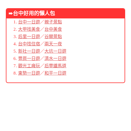
➨台中好用的懶人包
台中一日遊
／
親子景點
大甲找美食
／
台中美食
后里一日遊
／
谷關景點
台中找住宿
／
兩天一夜
新社一日遊
／
大坑一日遊
豐原一日遊
／
清水一日遊
觀光工廠玩
／
后豐鐵馬道
東勢一日遊
／
和平一日遊