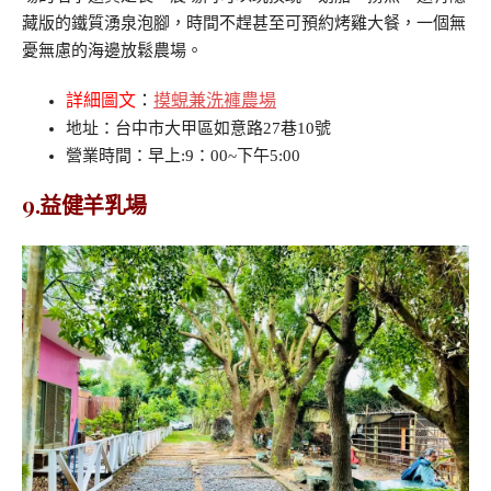
藏版的鐵質湧泉泡腳，時間不趕甚至可預約烤雞大餐，一個無
憂無慮的海邊放鬆農場。
詳細圖文
：
摸蜆兼洗褲農場
地址：台中市大甲區如意路27巷10號
營業時間：早上:9：00~下午5:00
9.益健羊乳場