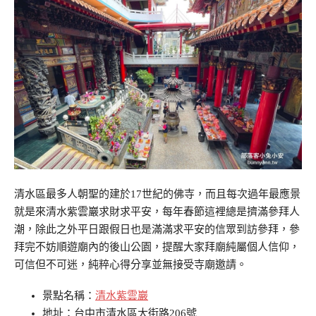
清水區最多人朝聖的建於17世紀的佛寺，而且每次過年最應景
就是來清水紫雲巖求財求平安，每年春節這裡總是擠滿參拜人
潮，除此之外平日跟假日也是滿滿求平安的信眾到訪參拜，參
拜完不妨順遊廟內的後山公園，提醒大家拜廟純屬個人信仰，
可信但不可迷，純粹心得分享並無接受寺廟邀請。
景點名稱：
清水紫雲巖
地址：台中市清水區大街路206號