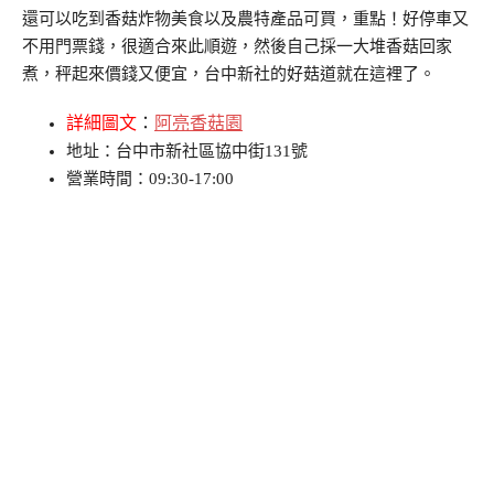
還可以吃到香菇炸物美食以及農特產品可買，重點！好停車又
不用門票錢，很適合來此順遊，然後自己採一大堆香菇回家
煮，秤起來價錢又便宜，台中新社的好菇道就在這裡了。
詳細圖文
：
阿亮香菇園
地址：台中市新社區協中街131號
營業時間：09:30-17:00