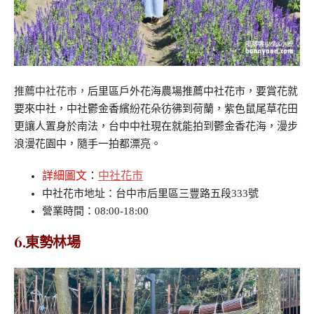
推薦中社花市，
后里區戶外花海農場推薦中社花市，要賞花就
要來中社，中社鬱金香繽紛花朵彷彿到荷蘭，紫色鼠尾草花田
更讓人置身於南法，台中中社現在就能拍到鬱金香花海，漫步
浪漫花園中，隨手一拍都漂亮。
詳細圖文
：
中社花市
中社花市地址：台中市后里區三豐路五段333號
營業時間：08:00-18:00
6.東勢林場