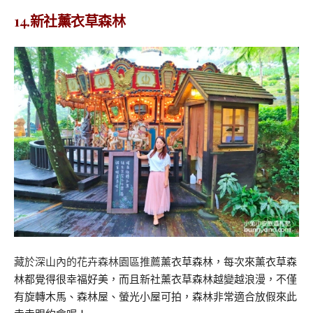
14.新社薰衣草森林
藏於深山內的花卉森林園區推薦
薰衣草森林，每次來薰衣草森
林都覺得很幸福好美，而且新社薰衣草森林越變越浪漫，不僅
有旋轉木馬、森林屋、螢光小屋可拍，森林非常適合放假來此