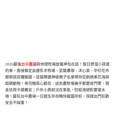
2026最強
台中農場
與休閒牧場放電神包在這！假日想溜小孩或
約會，直接鎖定益健乳羊牧場、武陵農場、沐心泉、中社花市
跟郭叔叔彌猴園。這篇精選神級親子名單帶你狂刷絕美花海與
超萌動物。老司機真心勸告：這些農牧場幾乎都要收門票，現
金信用卡請備妥；戶外小黑蚊沒在客氣，防蚊液絕對要當水
噴！最狂台中農場一日遊生存攻略快截圖存好，保證出門狂歡
安全不踩雷！