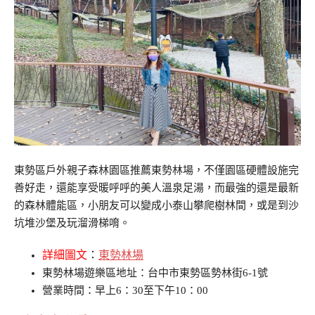
東勢區戶外親子森林園區推薦東勢林場，不僅園區硬體設施完
善好走，還能享受暖呼呼的美人溫泉足湯，而最強的還是最新
的森林體能區，小朋友可以變成小泰山攀爬樹林間，或是到沙
坑堆沙堡及玩溜滑梯唷。
詳細圖文
：
東勢林場
東勢林場遊樂區地址：台中市東勢區勢林街6-1號
營業時間：早上6：30至下午10：00