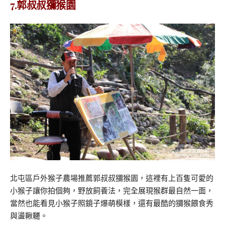
7.郭叔叔獼猴園
北屯區戶外猴子農場推薦郭叔叔獼猴園，這裡有上百隻可愛的
小猴子讓你拍個夠，野放飼養法，完全展現猴群最自然一面，
當然也能看見小猴子照鏡子爆萌模樣，還有最酷的獼猴餵食秀
與盪鞦韆。