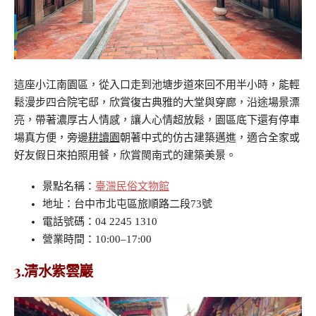
這座小江南園區，從入口走到池塘步道來回不用半小時，能輕
鬆漫步四合院宅邸，欣賞復古典雅的大堂與穿廊，沿途場景漂
亮，帶著濃厚古人情感，讓人心情超放鬆，園區底下還有停車
場真方便，旁邊
耕讀園
朝著中式的仿古建築邁進，適合全家或
好友假日來拍照用餐，欣賞閩南式的建築美景。
景點名稱：
臺灣民俗文物館
地址：台中市北屯區旅順路二段73號
電話號碼：04 2245 1310
營業時間：10:00–17:00
3.清水紫雲巖