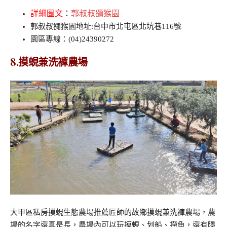
詳細圖文
：
郭叔叔獼猴園
郭叔叔獼猴園地址:台中市北屯區北坑巷116號
園區專線：(04)24390272
8.摸蜆兼洗褲農場
大甲區私房摸蜆生態農場推薦匠師的故鄉摸蜆兼洗褲農場，農
場的名字還真是長，農場內可以玩摸蜆、划船、撈魚，還有隱