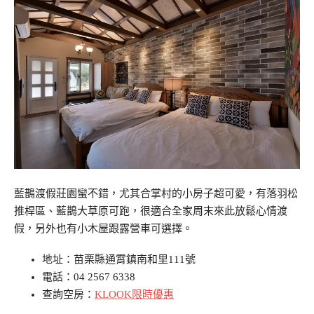
藍鵲渡假莊園蠻不錯，尤其合掌村的小房子超可愛，有落羽松
推桿區、藍鵲大草原可跑，很適合全家周末來此放鬆心情渡
假，另外也有小木屋跟露營車可選擇。
地址：苗栗縣通霄鎮南和里111號
電話：04 2567 6338
查詢空房：
KLOOK限時優惠