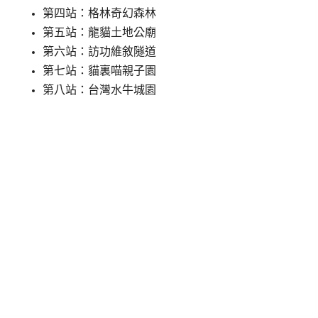
第四站：格林奇幻森林
第五站：龍貓土地公廟
第六站：訪功維敘隧道
第七站：貓裏喵親子園
第八站：台灣水牛城園