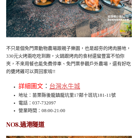
不只是個免門票動物農場跟親子樂園，也是超夯的烤肉勝地，
330元火烤兩吃吃到飽，火鍋跟烤肉的食材還蠻豐富不怕你
夾，不來用餐也能免費停車、免門票參觀戶外農場，還有好吃
的甕烤雞可以買回家啃!!
詳細圖文
：
台灣水牛城
地址：苗栗縣後龍鎮龍坑里17鄰十班坑181-11號
電話：037-732097
營業時間：08:00-21:00
NO8.過港隧道