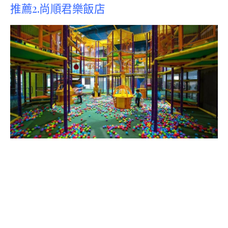
推薦2.尚順君樂飯店