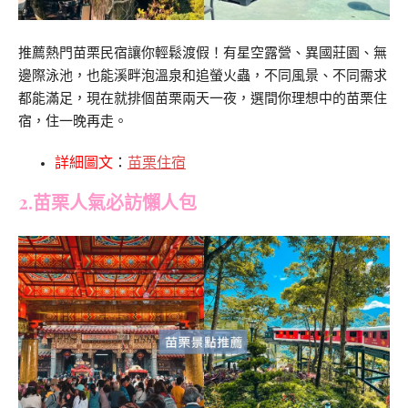
推薦熱門苗栗民宿讓你輕鬆渡假！有星空露營、異國莊園、無
邊際泳池，也能溪畔泡溫泉和追螢火蟲，不同風景、不同需求
都能滿足，現在就排個苗栗兩天一夜，選間你理想中的苗栗住
宿，住一晚再走。
詳細圖文
：
苗栗住宿
2.苗栗人氣必訪懶人包