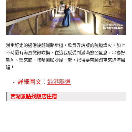
漫步好走的過港後龍鐵路步道，欣賞浮誇版的隧道燈火，加上
不時還有海風微微吹撫，在這我感受到滿滿悠閒氣息，串聯好
望角、鹽來館、噢哈娜咖啡屋一起，記得要帶腳踏車來追海風
喔！
詳細圖文
：
過港隧道
西湖景點找飯店住宿