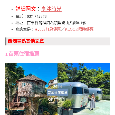
詳細圖文
：
享沐時光
電話：037-742878
地址：苗栗縣苑裡鎮石鎮里錦山八鄰8-1號
查詢空房：
Agoda訂房優惠
／
KLOOK限時優惠
西湖景點其他文章
1.苗栗住宿推薦