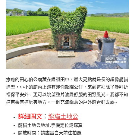
療癒的田心伯公廟藏在綠稻田中，最大亮點就是長的超像龍貓
造型，小小的廟內上還有迷你龍貓公仔，來到這裡除了參拜祈
福保平安外，更可以眺望整片油綠舒服的田野風光，我都不知
道苗栗有這麼美地方，一個充滿綠意的戶外踏青好去處~
詳細圖文
：
龍貓土地公
龍貓土地公地址:手機定位銅鑼窯
開放時間：請盡量白天前往拍照