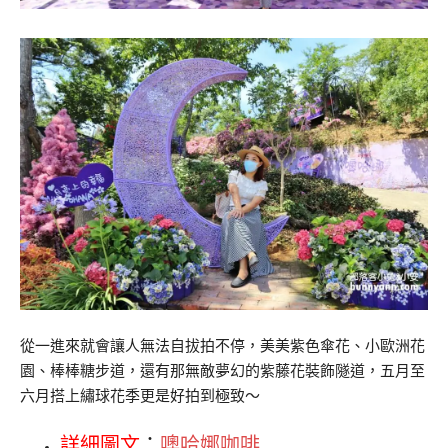
從一進來就會讓人無法自拔拍不停，美美紫色傘花、小歐洲花
園、棒棒糖步道，還有那無敵夢幻的紫藤花裝飾隧道，五月至
六月搭上繡球花季更是好拍到極致～
詳細圖文
：
噢哈娜咖啡