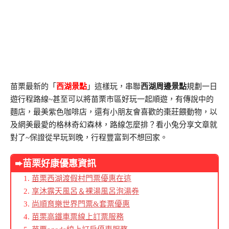
苗栗最新的「
西湖景點
」這樣玩，串聯
西湖周邊景點
規劃一日
遊行程路線~甚至可以將苗栗市區好玩一起順遊，有傳說中的
麵店，最美紫色咖啡店，還有小朋友會喜歡的棗莊餵動物，以
及網美最愛的格林奇幻森林，路線怎麼排？看小兔分享文章就
對了~保證從早玩到晚，行程豐富到不想回家。
➨苗栗好康優惠資訊
苗栗西湖渡假村門票優惠在這
享沐露天風呂＆裸湯風呂泡湯券
尚順育樂世界門票&套票優惠
苗栗高鐵車票線上訂票服務