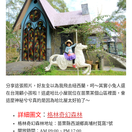
分享這張照片，好友全以為我飛去紐西蘭，呵～其實小兔人還
在台灣顧小孩啦！這處哈比小屋就位在苗栗某個山區裡面，會
這麼神秘兮兮真的是因為哈比屋太好拍了～
詳細圖文
：
格林奇幻森林
格林奇幻森林地址：苗栗縣西湖鄉高埔村筧窩7號
開放時間：AM 09:00 ~ PM 17:00