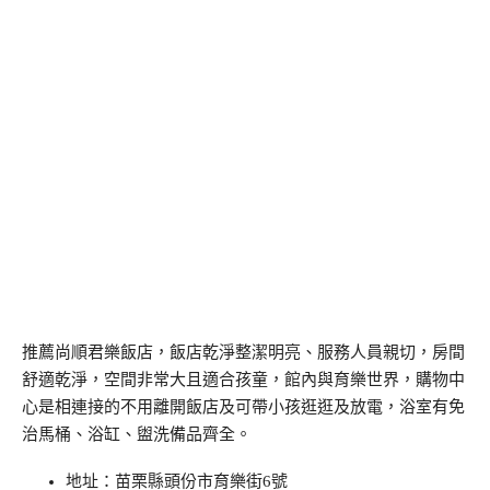
推薦尚順君樂飯店，飯店乾淨整潔明亮、服務人員親切，房間
舒適乾淨，空間非常大且適合孩童，館內與育樂世界，購物中
心是相連接的不用離開飯店及可帶小孩逛逛及放電，浴室有免
治馬桶、浴缸、盥洗備品齊全。
地址：苗栗縣頭份市育樂街6號