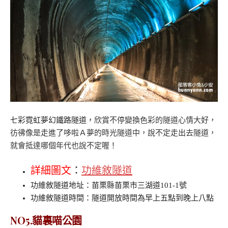
七彩霓虹夢幻鐵路隧道，
欣賞不停變換色彩的隧道心情大好，
彷彿像是走進了哆啦Ａ夢的時光隧道中，
說不定走出去隧道，
就會抵達哪個年代也說不定喔！
詳細圖文
：
功維敘隧道
功維敘隧道地址：苗栗縣苗栗市三湖道101-1號
功維敘隧道時間：隧道開放時間為早上五點到晚上八點
NO5.貓裏喵公園