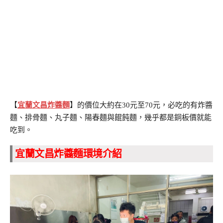
【
宜蘭文昌炸醬麵
】的價位大約在30元至70元，必吃的有炸醬
麵、排骨麵、丸子麵、陽春麵與餛飩麵，幾乎都是銅板價就能
吃到。
宜蘭文昌炸醬麵環境介紹