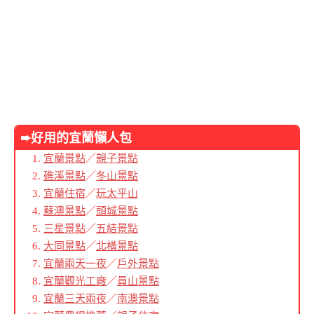
➨好用的宜蘭懶人包
宜蘭景點
／
親子景點
礁溪景點
／
冬山景點
宜蘭住宿
／
玩太平山
蘇澳景點
／
頭城景點
三星景點
／
五結景點
大同景點
／
北橫景點
宜蘭兩天一夜
／
戶外景點
宜蘭觀光工廠
／
員山景點
宜蘭三天兩夜
／
南澳景點