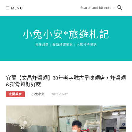
Skip
MENU
to
content
小兔小安*旅遊札記
台灣旅遊 | 最新旅遊景點 | 人氣打卡景點
宜蘭【文昌炸醬麵】30年老字號古早味麵店，炸醬麵
&排骨麵好好吃
宜蘭美食
小兔小安
2026-06-07