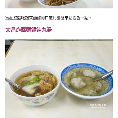
寬麵整體吃起來麵條的口感比細麵來點遜色一點。
文昌炸醬麵餛飩丸湯