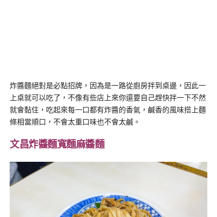
炸醬麵絕對是必點招牌，因為是一路從廚房拌到桌邊，因此一
上桌就可以吃了，不像有些店上來你還要自己趕快拌一下不然
就會黏住，吃起來每一口都有炸醬的香氣，鹹香的風味搭上麵
條相當順口，不會太重口味也不會太鹹。
文昌炸醬麵寬麵麻醬麵