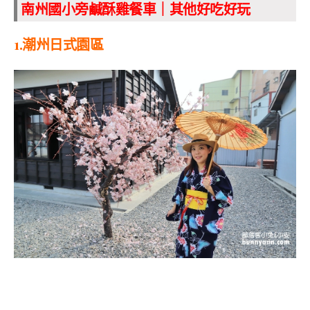
南州國小旁鹹酥雞餐車｜其他好吃好玩
1.
潮州日式園區