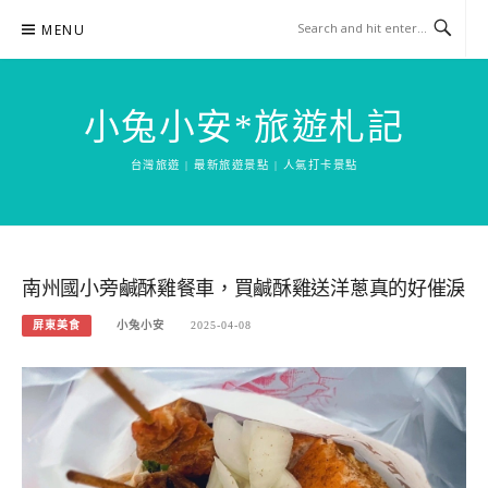
Skip
MENU
to
content
小兔小安*旅遊札記
台灣旅遊 | 最新旅遊景點 | 人氣打卡景點
南州國小旁鹹酥雞餐車，買鹹酥雞送洋蔥真的好催淚
屏東美食
小兔小安
2025-04-08