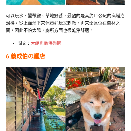
可以玩水、盪鞦韆、草地野餐，最酷的是高約11公尺的高塔溜
滑梯，從上面溜下來保證好玩又刺激，再來全區位在樹林之
間，因此不怕太陽，廁所方面也很乾淨舒適。
圖文：
大鮪魚航海樂園
6.
義成伯の麵店