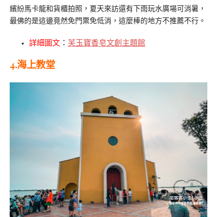
繽紛馬卡龍和貨櫃拍照，夏天來訪還有下雨玩水廣場可消暑，
最佛的是這邊竟然免門票免低消，這麼棒的地方不推薦不行。
詳細圖文
：
芙玉寶香皂文創主題館
4.海上教堂