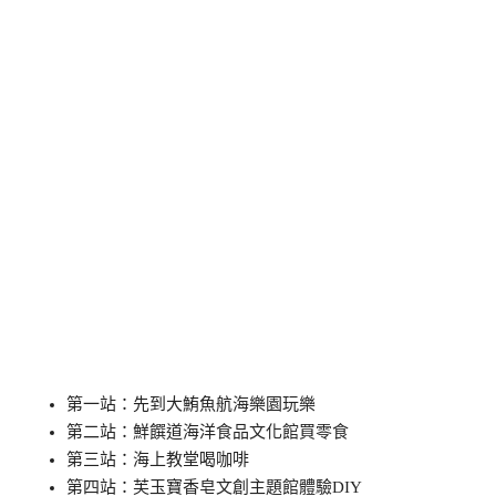
第一站：先到大鮪魚航海樂園玩樂
第二站：鮮饌道海洋食品文化館買零食
第三站：海上教堂喝咖啡
第四站：芙玉寶香皂文創主題館體驗DIY