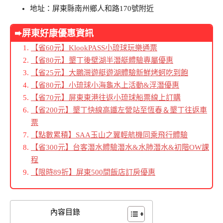
地址：屏東縣南州鄉人和路170號附近
➨屏東好康優惠資訊
【省60元】KlookPASS小琉球玩樂通票
【省80元】墾丁後壁湖半潛艇體驗專屬優惠
【省25元】大鵬灣遊艇遊湖體驗新鮮烤蚵吃到飽
【省80元】小琉球小海龜水上活動&浮潛優惠
【省70元】屏東東港往返小琉球船票線上訂購
【省200元】墾丁快線高鐵左營站至恆春＆墾丁往返車
票
【點數累積】SAA玉山之翼輕航機同乘飛行體驗
【省300元】台客潛水體驗潛水&水肺潛水&初階OW課
程
【限時89折】屏東500間飯店訂房優惠
內容目錄