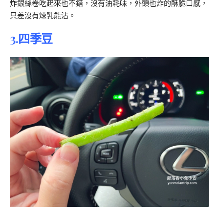
炸銀絲卷吃起來也不錯，沒有油耗味，外頭也炸的酥脆口感，
只差沒有煉乳能沾。
3.四季豆