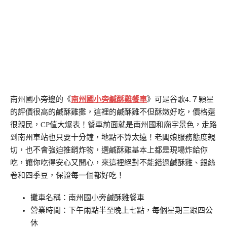
南州國小旁邊的《
南州國小旁鹹酥雞餐車
》可是谷歌4.７顆星
的評價很高的鹹酥雞攤，這裡的鹹酥雞不但酥嫩好吃，價格還
很親民，CP值大爆表！餐車前面就是南州國和廟宇景色，走路
到南州車站也只要十分鐘，地點不算太遠！老闆娘服務態度親
切，也不會強迫推銷炸物，選鹹酥雞基本上都是現場炸給你
吃，讓你吃得安心又開心，來這裡絕對不能錯過鹹酥雞、銀絲
卷和四季豆，保證每一個都好吃！
攤車名稱：南州國小旁鹹酥雞餐車
營業時間：下午兩點半至晚上七點，每個星期三跟四公
休