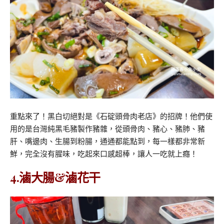
重點來了！黑白切絕對是《石碇頭骨肉老店》的招牌！他們使
用的是台灣純黑毛豬製作豬雜，從頭骨肉、豬心、豬肺、豬
肝、嘴邊肉、生腸到粉腸，通通都能點到，每一樣都非常新
鮮，完全沒有腥味，吃起來口感超棒，讓人一吃就上癮！
4.滷大腸&滷花干