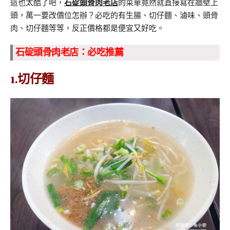
這也太酷了吧，
石碇頭骨肉老店
的菜單竟然就直接寫在牆壁上
頭，萬一要改價位怎辦？必吃的有生腸、切仔麵、滷味、頭骨
肉、切仔麵等等，反正價格都是便宜又好吃。
石碇頭骨肉老店：必吃推薦
1.切仔麵