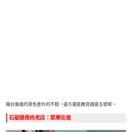
陽台後面的景色意外的不錯，遠方還能瞧見國道五號呢。
石碇頭骨肉老店：菜單在這