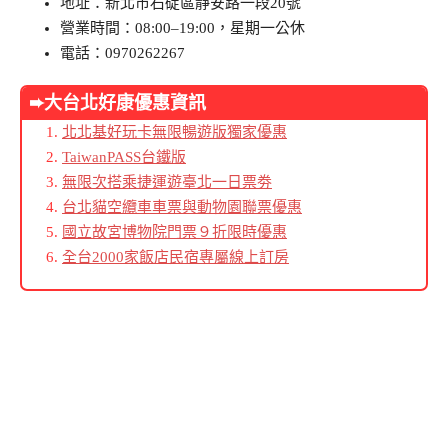
地址：新北市石碇區靜安路一段20號
營業時間：08:00–19:00，星期一公休
電話：0970262267
➨大台北好康優惠資訊
北北基好玩卡無限暢遊版獨家優惠
TaiwanPASS台鐵版
無限次搭乘捷運遊臺北一日票劵
台北貓空纜車車票與動物園聯票優惠
國立故宮博物院門票９折限時優惠
全台2000家飯店民宿專屬線上訂房