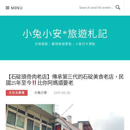
Skip
MENU
to
content
小兔小安*旅遊札記
台灣旅遊 | 最新旅遊景點 | 人氣打卡景點
【石碇頭骨肉老店】傳承第三代的石碇美食老店，民
國25年至今
比你阿媽還要老
大台北美食
小兔小安
2025-03-30