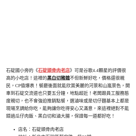
石碇國小旁的《
石碇頭骨肉老店
》可是谷歌4.4顆星的評價很
高的小吃店！這裡的
黑白切豬雜
不但新鮮好吃，價格還很親
民，CP值爆表！餐廳後面就能欣賞美麗的河景和山嵐景色，開
車到石碇交流道也只要五分鐘，地點超近！老闆跟員工服務態
度親切，也不會強迫推銷點餐，選滷味或是切仔麵基本上都是
現場烹調給你吃，能夠讓你吃得安心又滿意，來這裡絕對不能
錯過瓜仔肉飯、黑白切和滷大腸，保證每一道都好吃！
店名：石碇頭骨肉老店