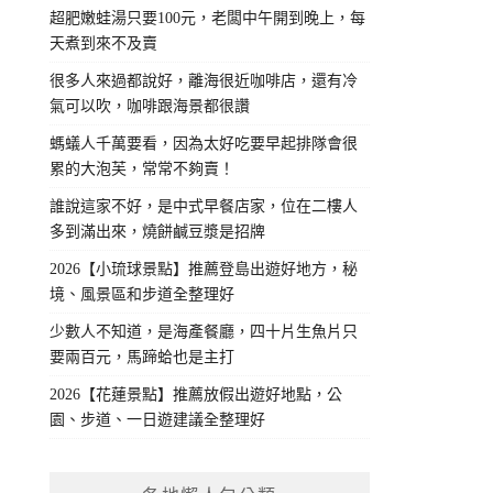
超肥嫩蛙湯只要100元，老闆中午開到晚上，每
天煮到來不及賣
很多人來過都說好，離海很近咖啡店，還有冷
氣可以吹，咖啡跟海景都很讚
螞蟻人千萬要看，因為太好吃要早起排隊會很
累的大泡芙，常常不夠賣！
誰說這家不好，是中式早餐店家，位在二樓人
多到滿出來，燒餅鹹豆漿是招牌
2026【小琉球景點】推薦登島出遊好地方，秘
境、風景區和步道全整理好
少數人不知道，是海產餐廳，四十片生魚片只
要兩百元，馬蹄蛤也是主打
2026【花蓮景點】推薦放假出遊好地點，公
園、步道、一日遊建議全整理好