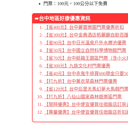
門票：100元，100公分以下免費
➨台中地區好康優惠資訊
【省400元】台中麗寶樂園門票優惠折扣
【省300元】台中金典酒店栢麗廳自助百
【省90元】台中日光溫泉戶外水療池優惠
【省50元】台中國立自然科學博物館門票
【省70元】台中紙箱王園區門票（含小火
【省300元】九族文化村門票優惠
【省40元】台中赤鬼牛排買600現金只要56
【打九折】台中薰衣草森林門票優惠
【省120元】台中后里天馬幻夢大馬戲門
【打九折】八仙山國家森林遊樂區門票
【限時優惠】台中便宜優質住宿飯店訂房
【專屬優惠】台中便宜優質住宿飯店折扣