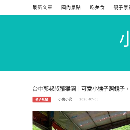
Skip
最新文章
國內景點
吃美食
親子景
to
content
台中郭叔叔獼猴園｜可愛小猴子照鏡子
小兔小安
2026-07-05
親子景點