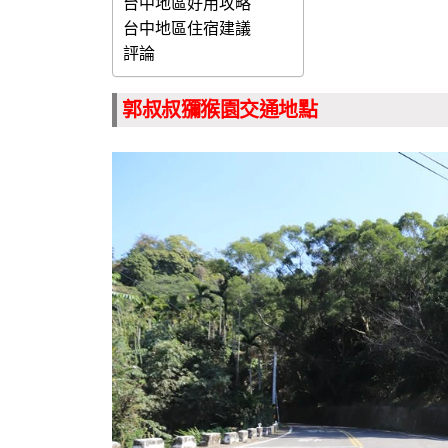
台中地區好用攻略
台中地區住宿建議
評論
郭叔叔獼猴園交通地點