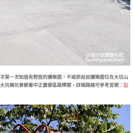
次第一次知道有野放的獼猴園，不過郭叔叔獼猴園位在大坑山
大坑橫坑巷朝著中正露營區路標開，詳細路線可參考官網：
點