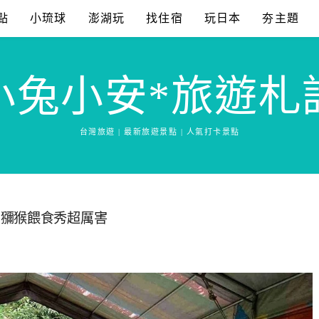
點
小琉球
澎湖玩
找住宿
玩日本
夯主題
小兔小安*旅遊札
台灣旅遊 | 最新旅遊景點 | 人氣打卡景點
，獼猴餵食秀超厲害