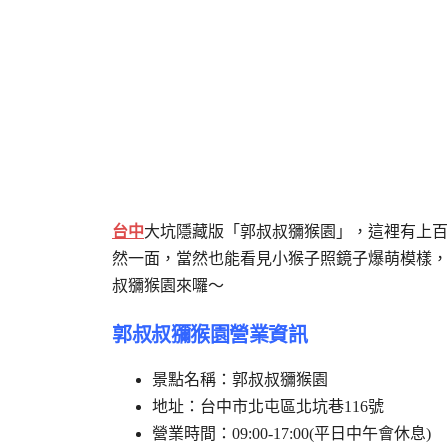
台中
大坑隱藏版「郭叔叔獼猴園」，這裡有上百
然一面，當然也能看見小猴子照鏡子爆萌模樣，
叔獼猴園來囉～
郭叔叔獼猴園營業資訊
景點名稱：郭叔叔獼猴園
地址：台中市北屯區北坑巷116號
營業時間：09:00-17:00(平日中午會休息)