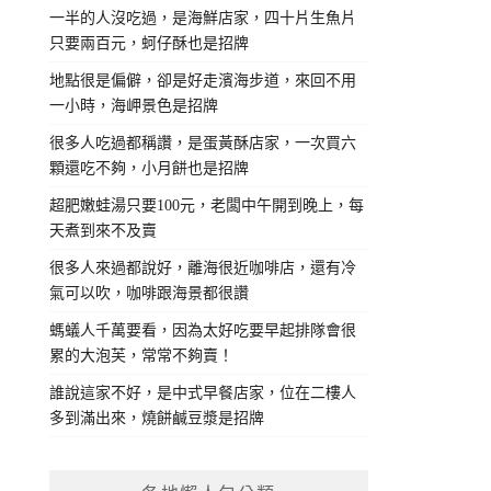
一半的人沒吃過，是海鮮店家，四十片生魚片
只要兩百元，蚵仔酥也是招牌
地點很是偏僻，卻是好走濱海步道，來回不用
一小時，海岬景色是招牌
很多人吃過都稱讚，是蛋黃酥店家，一次買六
顆還吃不夠，小月餅也是招牌
超肥嫩蛙湯只要100元，老闆中午開到晚上，每
天煮到來不及賣
很多人來過都說好，離海很近咖啡店，還有冷
氣可以吹，咖啡跟海景都很讚
螞蟻人千萬要看，因為太好吃要早起排隊會很
累的大泡芙，常常不夠賣！
誰說這家不好，是中式早餐店家，位在二樓人
多到滿出來，燒餅鹹豆漿是招牌