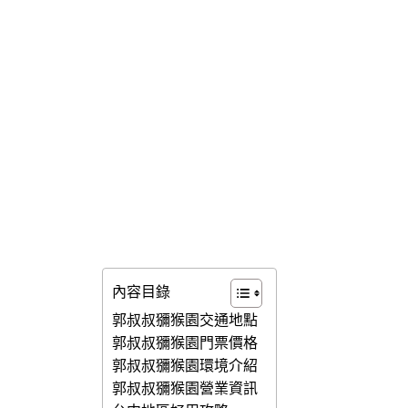
內容目錄
郭叔叔獼猴園交通地點
郭叔叔獼猴園門票價格
郭叔叔獼猴園環境介紹
郭叔叔獼猴園營業資訊