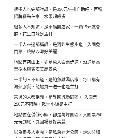
很多人吃完都說讚，是390元牛排自助吧，百種
招牌餐點任拿，水果超級多
很多人不知道，是車輪餅店家，一顆15元就會
飽，花生口味是主打
一半人來過都稱讚，是河畔生態步道，入園免
門票，終點沙灘好美麗
地點有夠山上，卻是免入園票步道，沿途是高
聳樹木與雲海美麗景色
一半的人不知道，是鮑魚雞湯店家，每口都有
濃郁膠質，龍蝦買一送一也是主打
來過的人都稱讚，是異國城堡園區， 入園票
250元不限時，歐洲小鎮是主打
地點位在偏僻小鎮，卻是萬坪園區，入園票250
元玩到底，異國場景好美麗
以為很多人走完，是私房迷宮公園，走90分鐘