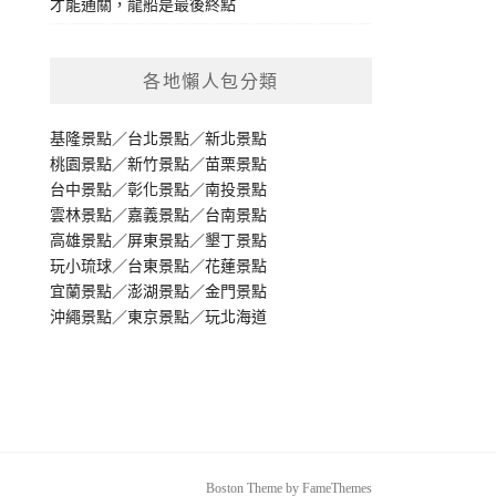
才能通關，龍船是最後終點
各地懶人包分類
基隆景點
／
台北景點
／
新北景點
桃園景點
／
新竹景點
／
苗栗景點
台中景點
／
彰化景點
／
南投景點
雲林景點
／
嘉義景點
／
台南景點
高雄景點
／
屏東景點
／
墾丁景點
玩小琉球
／
台東景點
／
花蓮景點
宜蘭景點
／
澎湖景點
／
金門景點
沖繩景點
／
東京景點
／
玩北海道
Boston Theme by
FameThemes