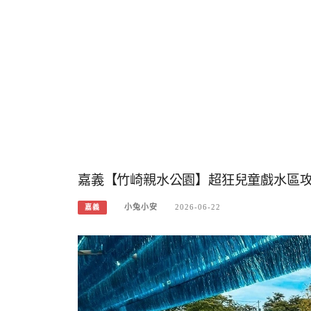
嘉義【竹崎親水公園】超狂兒童戲水區
小兔小安
2026-06-22
嘉義