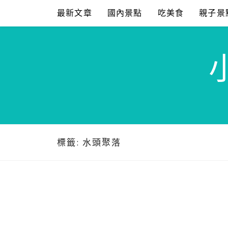
Skip
最新文章
國內景點
吃美食
親子景
to
content
標籤:
水頭聚落