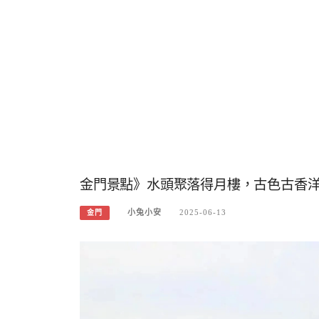
金門景點》水頭聚落得月樓，古色古香
小兔小安
2025-06-13
金門