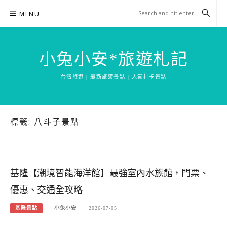
Skip
MENU
to
content
小兔小安*旅遊札記
台灣旅遊 | 最新旅遊景點 | 人氣打卡景點
標籤:
八斗子景點
基隆【潮境智能海洋館】最強室內水族館，門票、
優惠、交通全攻略
基隆景點
小兔小安
2026-07-05