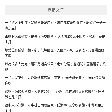
近期文章
一半的人不知道，是鮑魚雞湯店家，每口都有濃郁膠質，龍蝦買一送一
也是主打
來過的人都稱讚，是異國城堡園區， 入園票250元不限時，歐洲小鎮是
主打
地點位在偏僻小鎮，卻是萬坪園區，入園票250元玩到底，異國場景好
美麗
以為很多人走完，是私房迷宮公園，走90分鐘才能通關，龍船是最後終
點
一半人沒吃過，是炸雞便當店家，爽吃160元全雞便當，90元12樣菜隨
你吃
很多人來過都稱讚，入園票250元戶外區，森林溪畔與景觀咖啡，桶仔
雞也是主打
很多人不知道，是牛排自助餐店家，低消390元享吃到飽，多種水果是
主打