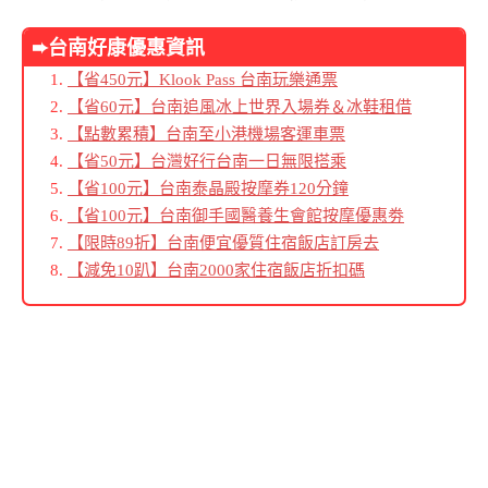
➨台南好康優惠資訊
【省450元】Klook Pass 台南玩樂通票
【省60元】台南追風冰上世界入場券＆冰鞋租借
【點數累積】台南至小港機場客運車票
【省50元】台灣好行台南一日無限搭乘
【省100元】台南泰晶殿按摩券120分鐘
【省100元】台南御手國醫養生會館按摩優惠劵
【限時89折】台南便宜優質住宿飯店訂房去
【減免10趴】台南2000家住宿飯店折扣碼