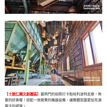
【
十鼓仁糖文創園區
】最熱門的拍照打卡點哈利波特走廊，佈
置的好美喔！搭配一旁廢棄的機器設備，讓整體氛圍更加充滿
魔法的感覺。