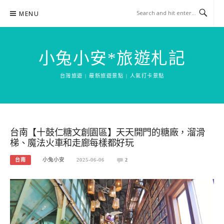
Skip
MENU
to
content
小兔小安*旅遊札記
台灣旅遊 | 最新旅遊景點 | 人氣打卡景點
台南【十鼓仁糖文創園區】天天開門的糖廠，溜滑
梯、魔法火車和走廊每樣都好玩
台南
小兔小安
2025-06-06
2