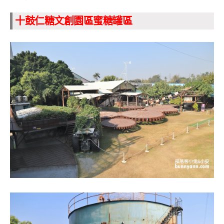
十鼓仁糖文創園區蜜糖罐區