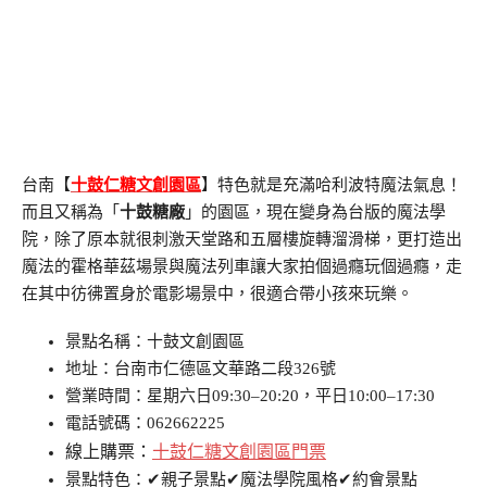
台南【
十鼓仁糖文創園區
】特色就是充滿哈利波特魔法氣息！
而且又稱為「
十鼓糖廠
」的園區，現在變身為台版的魔法學
院，除了原本就很刺激天堂路和五層樓旋轉溜滑梯，更打造出
魔法的霍格華茲場景與魔法列車讓大家拍個過癮玩個過癮，走
在其中彷彿置身於電影場景中，很適合帶小孩來玩樂。
景點名稱：十鼓文創園區
地址：台南市仁德區文華路二段326號
營業時間：星期六日09:30–20:20，平日10:00–17:30
電話號碼：062662225
線上購票：
十鼓仁糖文創園區門票
景點特色：✔親子景點✔魔法學院風格✔約會景點