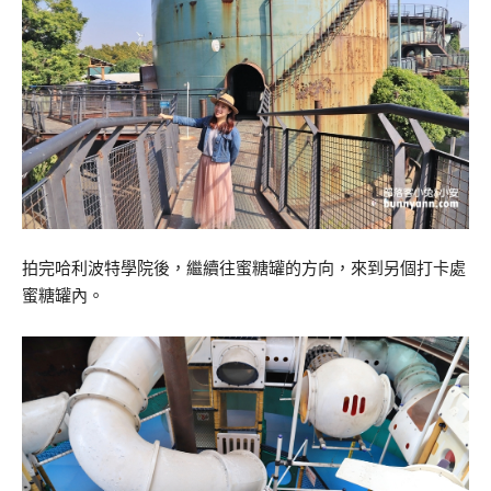
拍完哈利波特學院後，繼續往蜜糖罐的方向，來到另個打卡處
蜜糖罐內。