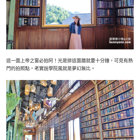
這一面上帝之窗必拍阿！光是排這面牆就要十分鐘，可見有熱
門的拍照點，老實說學院風就是夢幻無比。