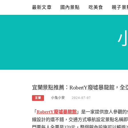
Skip
最新文章
國內景點
吃美食
親子景
to
content
宜蘭景點推薦：RobertY廢墟暴龍館，
小兔小安
2024-07-07
宜蘭
「
RobertY廢墟暴龍館
」是一家提供旅人參觀的
線設計的還不錯，交通方式導航設定景點名稱即
門票每人全票是370元，整個館內設施可以暢遊