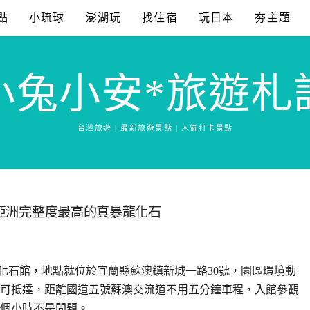
點
小琉球
澎湖玩
找住宿
玩日本
夯主題
小兔小安*旅遊札
台灣旅遊 | 最新旅遊景點 | 人氣打卡景點
全亞洲完整度最高的真暴龍化石
化石館，地點就位於宜蘭縣蘇澳鎮新城一路30號，園區環境動
可抵達，距離國道五號蘇澳交流道不用五分鐘車程，入館參觀
2個小時不是問題。