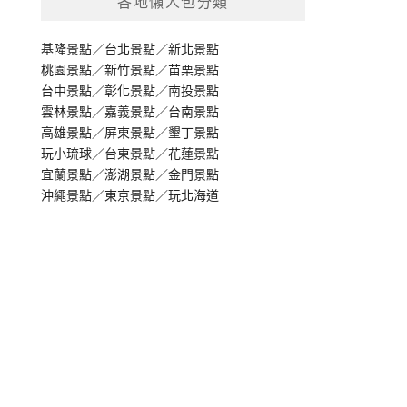
各地懶人包分類
基隆景點
／
台北景點
／
新北景點
桃園景點
／
新竹景點
／
苗栗景點
台中景點
／
彰化景點
／
南投景點
雲林景點
／
嘉義景點
／
台南景點
高雄景點
／
屏東景點
／
墾丁景點
玩小琉球
／
台東景點
／
花蓮景點
宜蘭景點
／
澎湖景點
／
金門景點
沖繩景點
／
東京景點
／
玩北海道