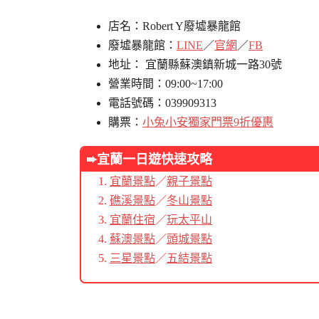
店名：Robert Y廢墟暴龍館
廢墟暴龍館：
LINE
／
官網
／
FB
地址： 宜蘭縣蘇澳鎮新城一路30號
營業時間：09:00~17:00
電話號碼：039909313
購票：
小兔小安獨家門票9折優惠
➨宜蘭
一日遊快速攻略
宜蘭景點
／
親子景點
礁溪景點
／
冬山景點
宜蘭住宿
／
玩太平山
蘇澳景點
／
頭城景點
三星景點
／
五結景點