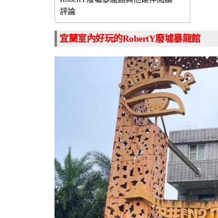
評論
宜蘭室內好玩的RobertY廢墟暴龍館