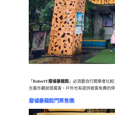
「
RobertY廢墟暴龍館
」必須要自行開車會比較
光看外觀就很厲害，戶外也有提供遊客免費的停
廢墟暴龍館門票售價: