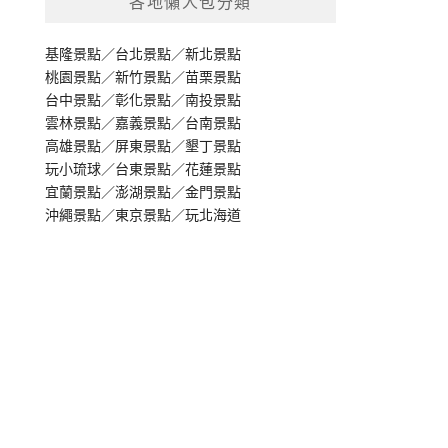
各地懶人包分類
基隆景點
／
台北景點
／
新北景點
桃園景點
／
新竹景點
／
苗栗景點
台中景點
／
彰化景點
／
南投景點
雲林景點
／
嘉義景點
／
台南景點
高雄景點
／
屏東景點
／
墾丁景點
玩小琉球
／
台東景點
／
花蓮景點
宜蘭景點
／
澎湖景點
／
金門景點
沖繩景點
／
東京景點
／
玩北海道