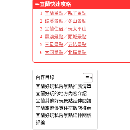
➨宜蘭
快速攻略
宜蘭景點
／
親子景點
礁溪景點
／
冬山景點
宜蘭住宿
／
玩太平山
蘇澳景點
／
頭城景點
三星景點
／
五結景點
大同景點
／
北橫景點
內容目錄
宜蘭好玩私房景點推薦清單
宜蘭好玩的地方內容介紹
宜蘭其他好玩景點延伸閱讀
宜蘭旅遊優質住宿飯店推薦
宜蘭好玩私房景點延伸閱讀
評論