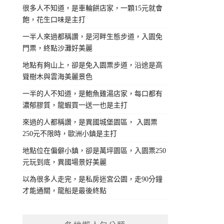
很多人不知道，是車輪餅店家，一顆15元就會
飽，花生口味是主打
一半人來過都稱讚，是河畔生態步道，入園免
門票，終點沙灘好美麗
地點有夠山上，卻是免入園票步道，沿途是高
聳樹木與雲海美麗景色
一半的人不知道，是鮑魚雞湯店家，每口都有
濃郁膠質，龍蝦買一送一也是主打
來過的人都稱讚，是異國城堡園區， 入園票
250元不限時，歐洲小鎮是主打
地點位在偏僻小鎮，卻是萬坪園區，入園票250
元玩到底，異國場景好美麗
以為很多人走完，是私房迷宮公園，走90分鐘
才能通關，龍船是最後終點