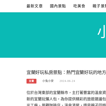
Skip
最新文章
國內景點
吃美食
親子景
to
content
宜蘭好玩私房景點：熱門宜蘭好玩的地
小兔小安
2024-06-24
宜蘭
位於台灣東部的宜蘭縣市，主打著豐富的溫泉資
新的宜蘭玩懶人包，為你提供精彩的旅遊建議包
光工廠、景觀咖啡店、溫泉湯屋，還是親子同遊