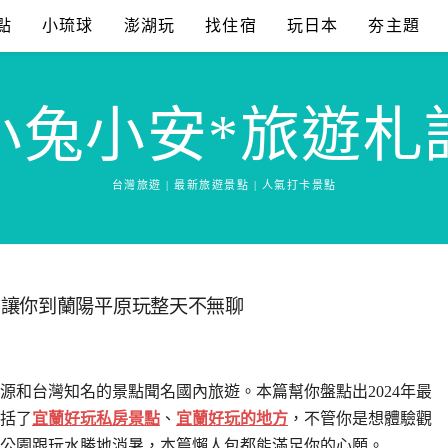
點
小琉球
澎湖玩
找住宿
玩日本
夯主題
小兔小安*旅遊札
台灣旅遊 | 最新旅遊景點 | 人氣打卡景點
方讓你到蘭陽平原玩整天不無聊
源和台灣知名的景點聞名國內旅遊。本篇幫你盤點出2024年最
括了
宜蘭好玩私房景點
、
宜蘭好玩的地方
，不管你是想體驗觀
公園跟玩水勝地消暑，本篇懶人包都能滿足你的心願。