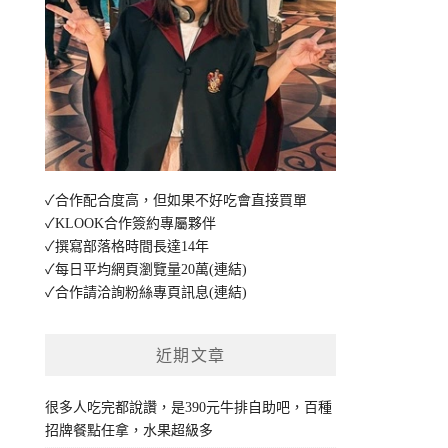
✓合作配合度高，但如果不好吃會直接買單
✓KLOOK合作簽約專屬夥伴
✓撰寫部落格時間長達14年
✓每日平均網頁瀏覽量20萬
(連結)
✓合作請洽詢粉絲專頁訊息
(連結)
近期文章
很多人吃完都說讚，是390元牛排自助吧，百種
招牌餐點任拿，水果超級多