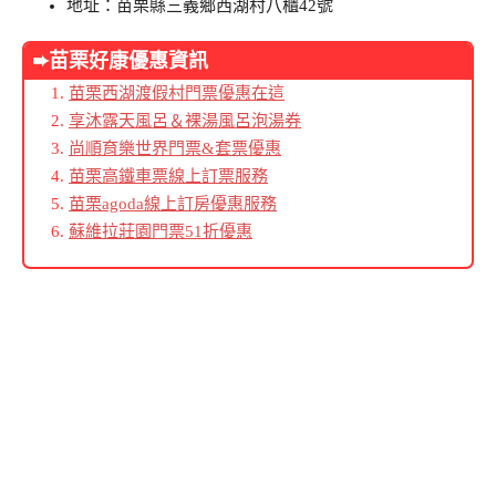
地址：苗栗縣三義鄉西湖村八櫃42號
➨苗栗好康優惠資訊
苗栗西湖渡假村門票優惠在這
享沐露天風呂＆裸湯風呂泡湯券
尚順育樂世界門票&套票優惠
苗栗高鐵車票線上訂票服務
苗栗agoda線上訂房優惠服務
蘇維拉莊園門票51折優惠