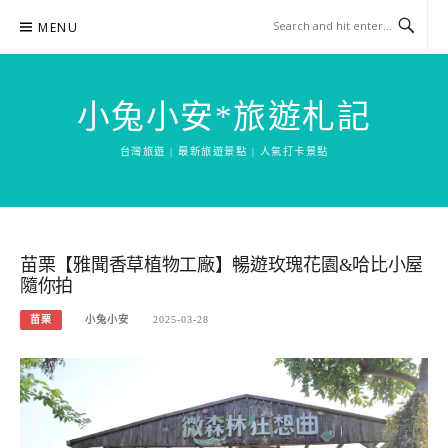
Skip
MENU
to
content
小兔小安*旅遊札記
台灣旅遊 | 最新旅遊景點 | 人氣打卡景點
苗栗【雅聞香草植物工廠】暢遊玫瑰花園&哈比小屋
隨你拍
苗栗
小兔小安
2025-03-28