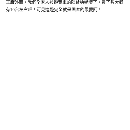
工廠
外面，我們全家人被遊覽車的陣仗給嚇壞了，數了數大概
有10台左右吧！可見這邊完全就是團客的最愛阿！