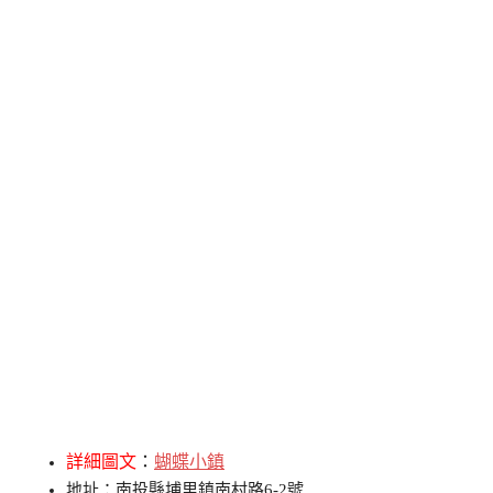
詳細圖文
：
蝴蝶小鎮
地址：南投縣埔里鎮南村路6-2號