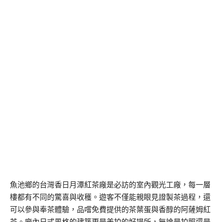
魚池鄉的台灣香日月潭紅茶廠是必訪的室內觀光工廠，每一層
樓都有不同的驚喜與收穫。遊客不僅能親眼見證製茶過程，還
可以參與奉茶體驗，品嚐免費提供的茶葉蛋與香醇的阿薩姆紅
茶。廠內日式風格的建築更是美拍的好場所，無論是拍照還是