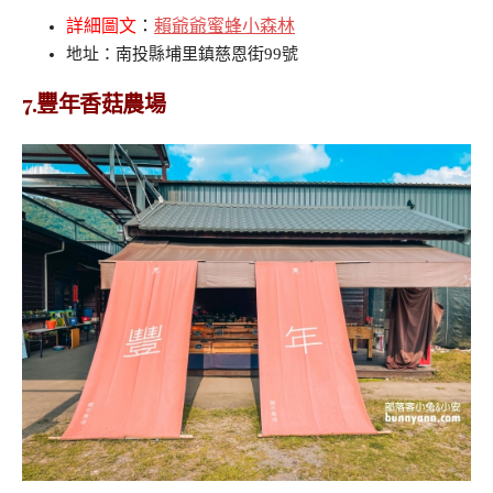
詳細圖文
：
賴爺爺蜜蜂小森林
地址：南投縣埔里鎮慈恩街99號
7.豐年香菇農場