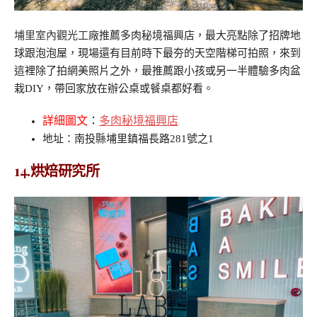
埔里室內觀光工廠
推薦多肉秘境福興店，最大亮點除了招牌地
球跟泡泡屋，現場還有目前時下最夯的天空階梯可拍照，來到
這裡除了拍網美照片之外，最推薦跟小孩或另一半體驗多肉盆
栽DIY，帶回家放在辦公桌或餐桌都好看。
詳細圖文
：
多肉秘境福興店
地址：南投縣埔里鎮福長路281號之1
14.烘焙研究所