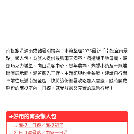
南投旅遊遇雨或酷暑別掃興！本篇整理2026最新「南投室內景
點」懶人包，為旅人提供最強雨天備案。精選埔里地母廟、妮
娜巧克力城堡、向山遊客中心、豐年農場、蝴蝶小鎮及車籠埔
斷層展示館。涵蓋觀光工廠、主題館與約會餐廳，建議自行開
車前往玩遍南投全區。快將這份避暑攻略加入書籤，隨時開啟
輕鬆的南投室內一日遊，感受舒適又充實的玩樂行程！
➨好用的南投懶人包
南投一日遊
／
南投親子
日月潭景點
／
中寮一日遊