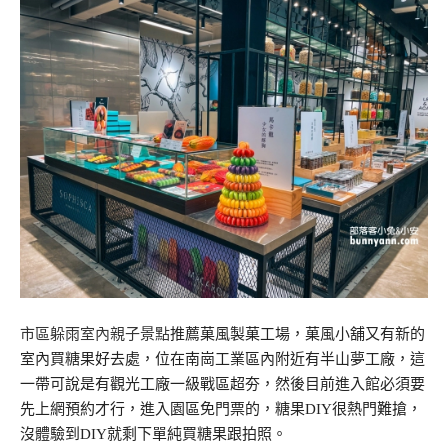
市區躲雨室內親子景點
推薦菓風製菓工場，菓風小舖又有新的
室內買糖果好去處，位在南崗工業區內附近有半山夢工廠，這
一帶可說是有觀光工廠一級戰區超夯，然後目前進入館必須要
先上網預約才行，進入園區免門票的，糖果DIY很熱門難搶，
沒體驗到DIY就剩下單純買糖果跟拍照。