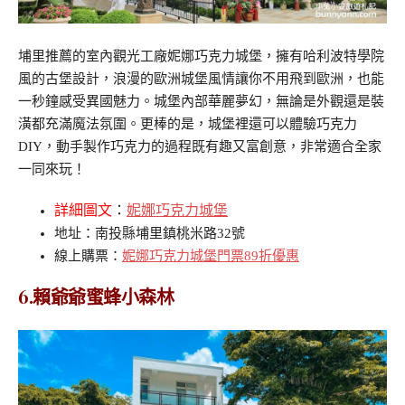
埔里推薦的室內觀光工廠妮娜巧克力城堡，擁有哈利波特學院
風的古堡設計，浪漫的歐洲城堡風情讓你不用飛到歐洲，也能
一秒鐘感受異國魅力。城堡內部華麗夢幻，無論是外觀還是裝
潢都充滿魔法氛圍。更棒的是，城堡裡還可以體驗巧克力
DIY，動手製作巧克力的過程既有趣又富創意，非常適合全家
一同來玩！
詳細圖文
：
妮娜巧克力城堡
地址：南投縣埔里鎮桃米路32號
線上購票：
妮娜巧克力城堡門票89折優惠
6.賴爺爺蜜蜂小森林