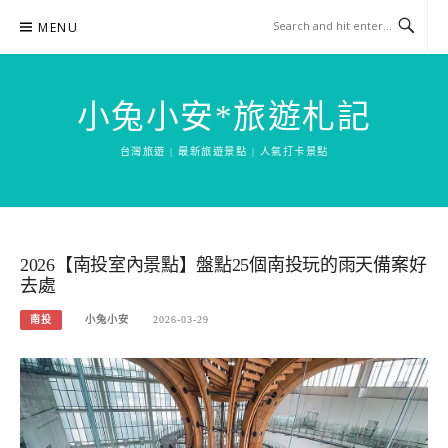
Skip
MENU
to
content
小兔小安*旅遊札記
台灣旅遊 | 最新旅遊景點 | 人氣打卡景點
2026【南投室內景點】盤點25個南投玩的雨天備案好
去處
南投
小兔小安
2026-03-29