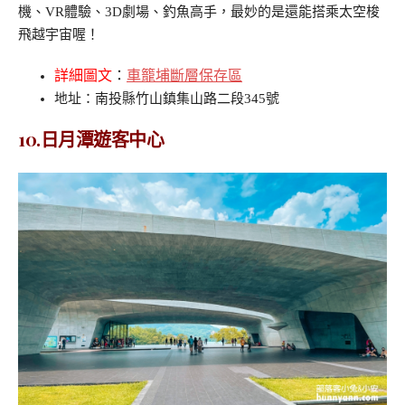
機、VR體驗、3D劇場、釣魚高手，最妙的是還能搭乘太空梭
飛越宇宙喔！
詳細圖文
：
車籠埔斷層保存區
地址：南投縣竹山鎮集山路二段345號
10.日月潭遊客中心