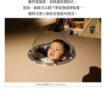
雖然是隧道，但旁邊有開缺孔，
拔拔、麻麻可以蹲下來從隧道旁監看，
隨時注意小朋友在隧道內情況。