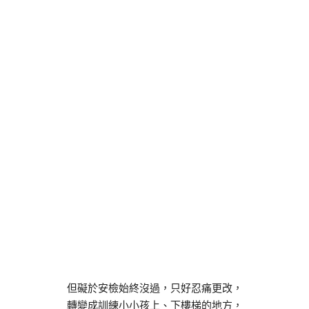
但礙於安檢始終沒過，只好忍痛更改，
轉變成訓練小小孩上、下樓梯的地方，