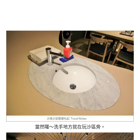
當然囉～洗手地方就在玩沙區旁。