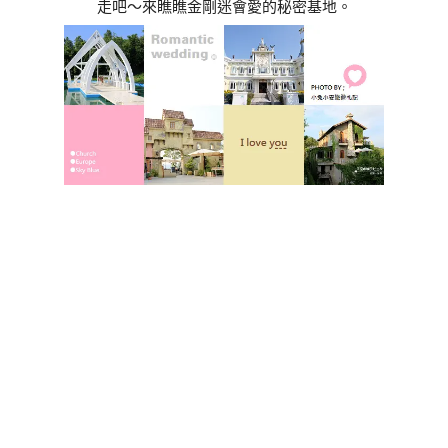
走吧～來瞧瞧金剛迷會愛的秘密基地。