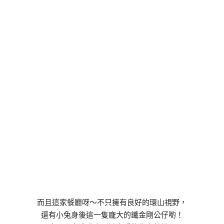
而且這家餐廳呀～不只擁有良好的環山視野，
還有小兔身後這一隻龐大的鐵金剛公仔喲！