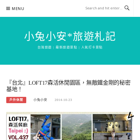
Skip
MENU
to
content
小兔小安*旅遊札記
台灣旅遊 | 最新旅遊景點 | 人氣打卡景點
『台北』LOFT17森活休閒園區，無敵鐵金剛的秘密
基地！
戶外休閒
小兔小安
2014-10-23