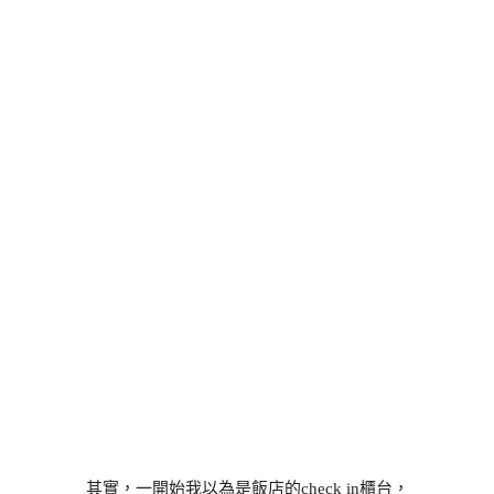
其實，一開始我以為是飯店的check in櫃台，