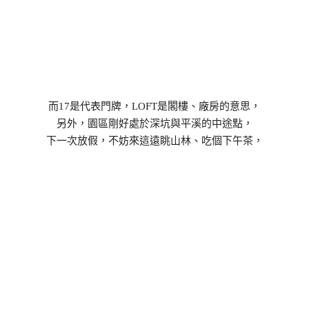
而17是代表門牌，LOFT是閣樓、廠房的意思，
另外，園區剛好處於深坑與平溪的中途點，
下一次放假，不妨來這遠眺山林、吃個下午茶，