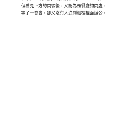
但看見下方的問號後，又認為是餐廳詢問處，
等了一會會，卻又沒有人進到櫃檯裡面辦公，