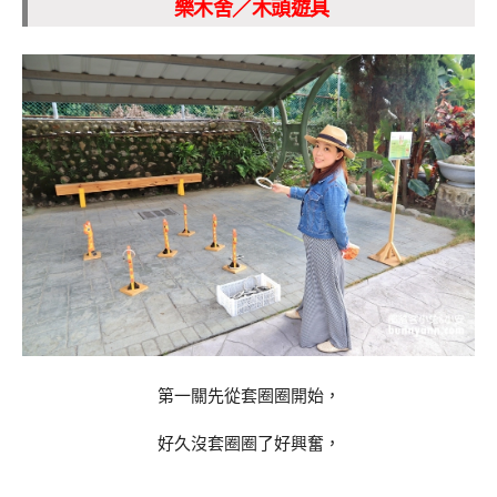
樂木舍
／木頭遊具
第一關先從套圈圈開始，
好久沒套圈圈了好興奮，