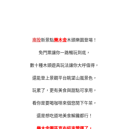
南投
新景點
樂木舍
木頭樂園登場！
免門票讓你一路暢玩到底，
數十種木頭遊具玩法讓你大呼值得，
還能登上景觀平台眺望山嵐景色，
玩累了，更有美食與甜點可享用，
看你是要喝咖啡來個悠閒下午茶，
還是想吃道地美食解饞都行！
樂木舍
園區宣布結束營運了，