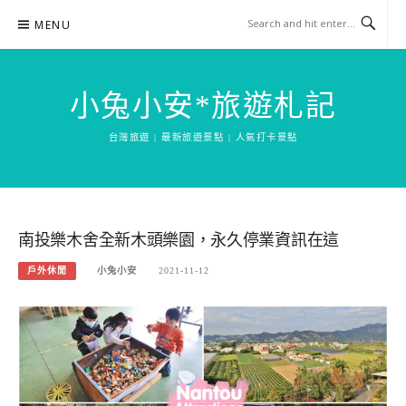
Skip
MENU
to
content
小兔小安*旅遊札記
台灣旅遊 | 最新旅遊景點 | 人氣打卡景點
南投樂木舍全新木頭樂園，永久停業資訊在這
戶外休閒
小兔小安
2021-11-12