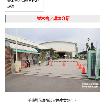
樂木舍／問與答FAQ
評論
樂木舍
／環境介紹
手機導航直接設定
樂木舍
即可，