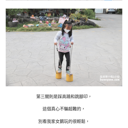
第三關則是踩高蹺和跳腳印，
這個真心不騙超難的，
別看我家女鵝玩的很輕鬆，