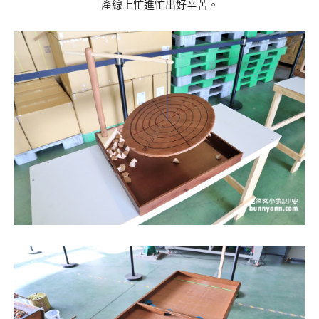
產線上忙進忙出好辛苦。