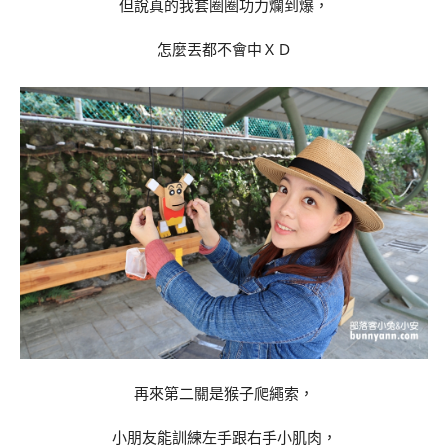
但說真的我套圈圈功力爛到爆，
怎麼丟都不會中ＸＤ
再來第二關是猴子爬繩索，
小朋友能訓練左手跟右手小肌肉，