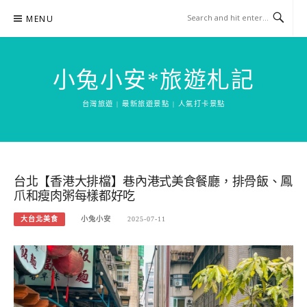
Skip
MENU
to
content
小兔小安*旅遊札記
台灣旅遊 | 最新旅遊景點 | 人氣打卡景點
台北【香港大排檔】巷內港式美食餐廳，排骨飯、鳳
爪和瘦肉粥每樣都好吃
大台北美食
小兔小安
2025-07-11