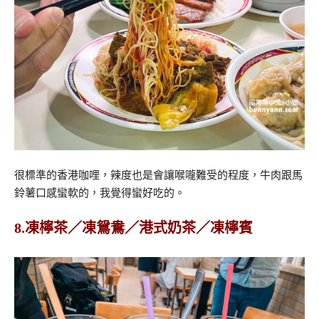
很標準的香港咖哩，辣度也是會讓喉嚨難受的程度，牛肉跟馬
鈴薯口感蠻軟的，我覺得蠻好吃的。
8.凍檸茶／凍鴛鴦／港式奶茶／凍檸賓