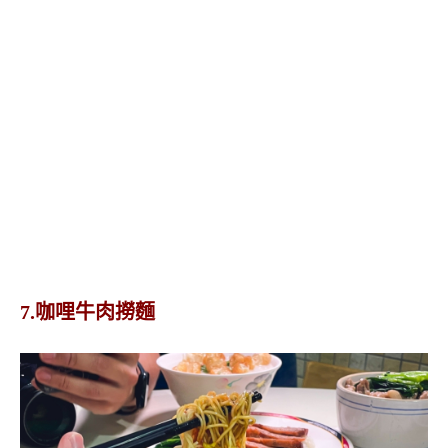
7.咖哩牛肉撈麵