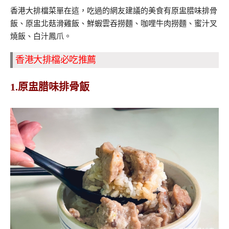
香港大排檔菜單在這，吃過的網友建議的美食有原盅腊味排骨
飯、原盅北菇滑雞飯、鮮蝦雲吞撈麵、咖哩牛肉撈麵、蜜汁叉
燒飯、白汁鳳爪。
香港大排檔必吃推薦
1.原盅腊味排骨飯