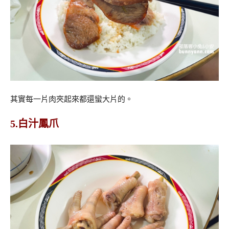
其實每一片肉夾起來都還蠻大片的。
5.白汁鳳爪