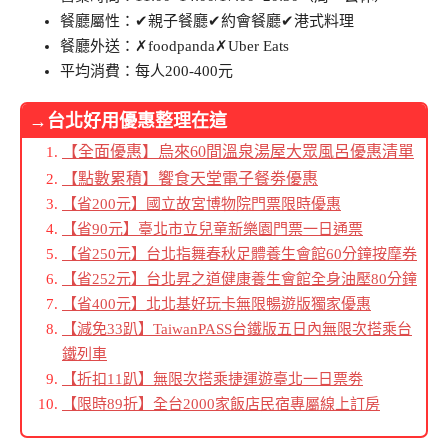
餐廳屬性：✔親子餐廳✔約會餐廳✔港式料理
餐廳外送：✗foodpanda✗Uber Eats
平均消費：每人200-400元
→台北好用優惠整理在這
【全面優惠】烏來60間溫泉湯屋大眾風呂優惠清單
【點數累積】饗食天堂電子餐劵優惠
【省200元】國立故宮博物院門票限時優惠
【省90元】臺北市立兒童新樂園門票一日通票
【省250元】台北指舞春秋足體養生會館60分鐘按摩券
【省252元】台北昇之道健康養生會館全身油壓80分鐘
【省400元】北北基好玩卡無限暢遊版獨家優惠
【減免33趴】TaiwanPASS台鐵版五日內無限次搭乘台
鐵列車
【折扣11趴】無限次搭乘捷運遊臺北一日票劵
【限時89折】全台2000家飯店民宿專屬線上訂房