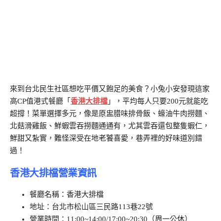
來到台北民生社區想吃平價又飽足的美食？小兔小安發現這家
高CP值港式餐廳「
香港大排檔
」，平均每人只要200元就能吃
超撐！菜單選擇多元，像是原盅腊味排骨飯、蠔油牛肉撈麵、
北菇滑雞飯、鮮蝦雲吞撈麵通通有，尤其雲吞還包整隻蝦仁，
鮮甜又紮實，難怪深受在地老饕喜愛，巷弄裡的好味道別錯
過！
香港大排檔營業資訊
餐廳名稱：香港大排檔
地址：台北市松山區三民路113巷22號
營業時間：11:00~14:00/17:00~20:30（周一公休）