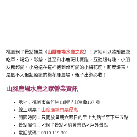
桃園親子景點推薦《
山腳鹿場水鹿之家
》！這裡可以體驗餵鹿
吃草、喝奶、彩繪，甚至和小鹿斑比賽跑，互動超有趣，小朋
友都超愛，小兔還在這裡抱到超可愛的小梅花鹿，萌度爆表，
是個不大但超療癒的梅花鹿農場，親子出遊必收！
山腳鹿場水鹿之家營業資訊
地址：桃園市蘆竹區山腳里山富街137 號
線上購票：
山腳鹿場門票優惠
開園時間：只開放星期六跟日的早上九點半至下午五點
景點屬性：✔親子景點✔約會景點✔戶外景點
電話號碼：0910 119 301