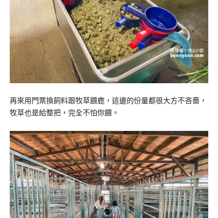
再來用門票換飼料跟牧草餵鹿，這邊的份量都很大方不吝嗇，
牧草也是給整把，完全不怕你餵。