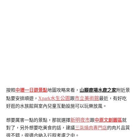
按照
中壢一日遊景點
地圖攻略來看，
山腳鹿場水鹿之家
附近景
Xpark水生公園
市立美術館
點要安排順遊，
跟
最近，有好吃
好逛的水族館與室內兒童互動設施可以玩樂放風。
新明夜市
想要厲害一點的景點，那就選擇
跟
中原文創園區
就
對了，另外想要吃美食的話，建議
三柒燒肉專門店
的肉片品質
很不錯，很適合納入行程考慮之中。