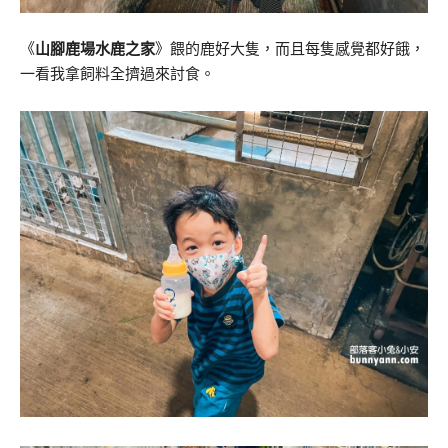
《
山腳鹿場水鹿之家
》餵的鹿好大隻，而且每隻感覺都好餓，
一看我拿飼料全擠過來討食。