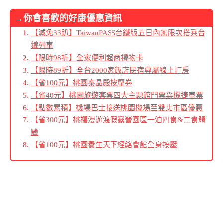
→你會喜歡的好康優惠資訊
【減免33趴】TaiwanPASS台鐵版五日內無限次搭乘台
鐵列車
【限時98折】全家便利超商禮物卡
【限時89折】全台2000家飯店民宿專屬線上訂房
【省100元】桃園泰晶殿按摩券
【省40元】桃園旅遊套票四大主題館門票與機捷車票
【點數累積】機場巴士接送桃園機場至雙北市區優惠
【省300元】桃禧漫遊渡假露營園區一泊四食&二食體
驗
【省100元】桃園養生天下經絡會館全身按壓