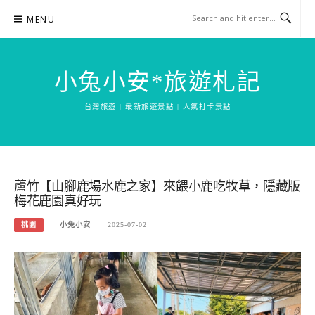
Skip
MENU
to
content
小兔小安*旅遊札記
台灣旅遊 | 最新旅遊景點 | 人氣打卡景點
蘆竹【山腳鹿場水鹿之家】來餵小鹿吃牧草，隱藏版
梅花鹿園真好玩
桃園
小兔小安
2025-07-02