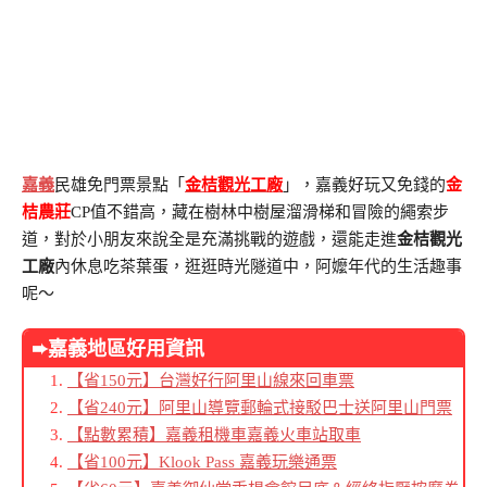
嘉義
民雄免門票景點「
金桔觀光工廠
」，嘉義好玩又免錢的
金
桔農莊
CP值不錯高，藏在樹林中樹屋溜滑梯和冒險的繩索步
道，對於小朋友來說全是充滿挑戰的遊戲，還能走進
金桔觀光
工廠
內休息吃茶葉蛋，逛逛時光隧道中，阿嬤年代的生活趣事
呢～
➨嘉義地區好用資訊
【省150元】台灣好行阿里山線來回車票
【省240元】阿里山導覽郵輪式接駁巴士送阿里山門票
【點數累積】嘉義租機車嘉義火車站取車
【省100元】Klook Pass 嘉義玩樂通票