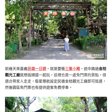
前幾天來嘉義
民雄一日遊
，就是要衝
三隻小豬
，途中路過
金桔
觀光工廠
就想說順道一起玩，
這裡也是一處免門票的景點，很
適合帶家人走走，
衛星導航設定民雄金桔觀光工廠即可抵達，
然後園區免門票也有提供遊客免費停車。