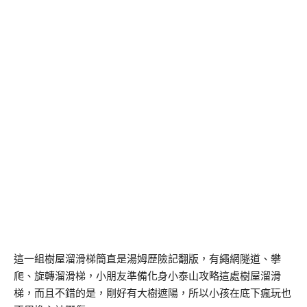
這一組樹屋溜滑梯簡直是湯姆歷險記翻版，有繩網隧道、攀
爬、旋轉溜滑梯，小朋友準備化身小泰山攻略這處樹屋溜滑
梯，而且不錯的是，剛好有大樹遮陽，所以小孩在底下瘋玩也