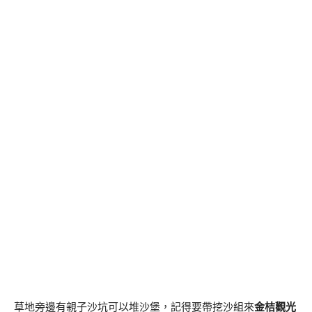
草地旁邊有親子沙坑可以堆沙堡，記得要帶挖沙組來
金桔觀光