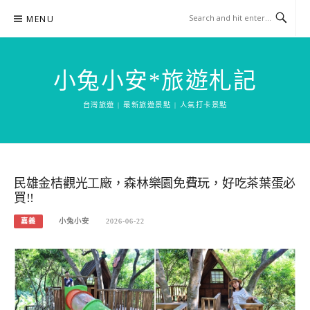
Skip
MENU
to
content
小兔小安*旅遊札記
台灣旅遊 | 最新旅遊景點 | 人氣打卡景點
民雄金桔觀光工廠，森林樂園免費玩，好吃茶葉蛋必
買!!
嘉義
小兔小安
2026-06-22