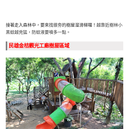
接著走入森林中，要來找很夯的樹屋溜滑梯囉！
越靠近樹林小
黑蚊越兇猛，防蚊液要噴多一點。
民雄金桔觀光工廠樹屋區域