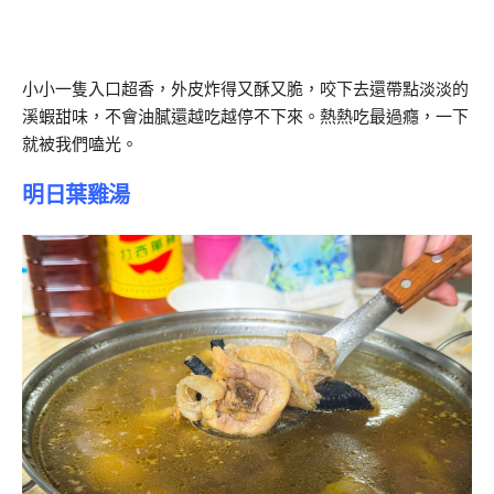
小小一隻入口超香，外皮炸得又酥又脆，咬下去還帶點淡淡的
溪蝦甜味，不會油膩還越吃越停不下來。熱熱吃最過癮，一下
就被我們嗑光。
明日葉雞湯