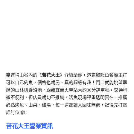
雙連埤山谷內的《
苦花大王
》介紹給你，這家鱘龍魚餐廳主打
可以自己釣魚，價格也親民、真的超級有趣！門口就能眺望翠
綠的山林與養殖池，距離宜蘭火車站大約30分鐘車程，交通稍
微不便利，但店員親切不推銷，活魚現場秤重透明實在，推薦
必點烤魚、山菜、雞湯，每一道都讓人回味無窮，記得先打電
話訂位唷!!
苦花大王營業資訊