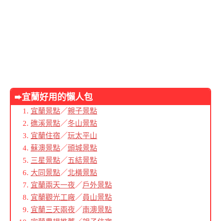
➨宜蘭好用的懶人包
宜蘭景點
／
親子景點
礁溪景點
／
冬山景點
宜蘭住宿
／
玩太平山
蘇澳景點
／
頭城景點
三星景點
／
五結景點
大同景點
／
北橫景點
宜蘭兩天一夜
／
戶外景點
宜蘭觀光工廠
／
員山景點
宜蘭三天兩夜
／
南澳景點