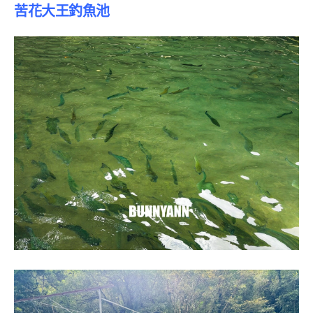
苦花大王釣魚池