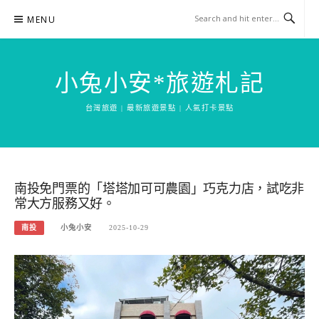
Skip
MENU
to
content
小兔小安*旅遊札記
台灣旅遊 | 最新旅遊景點 | 人氣打卡景點
南投免門票的「塔塔加可可農園」巧克力店，試吃非
常大方服務又好。
南投
小兔小安
2025-10-29