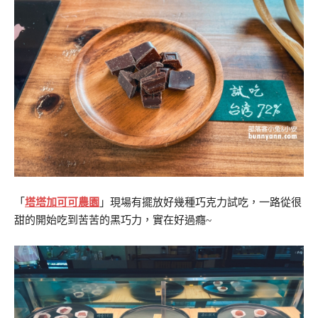
「
塔塔加可可農園
」現場有擺放好幾種巧克力試吃，一路從很
甜的開始吃到苦苦的黑巧力，實在好過癮~