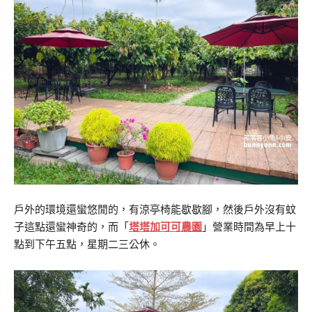
戶外的環境還蠻悠閒的，有涼亭椅能歇歇腳，然後戶外沒有蚊
子這點還蠻神奇的，而「
塔塔加可可農園
」營業時間為早上十
點到下午五點，星期二三公休。