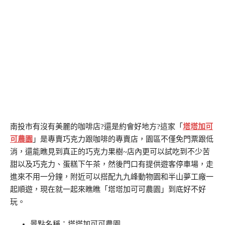
南投市有沒有美麗的咖啡店?還是約會好地方?這家「
塔塔加可
可農園
」是專賣巧克力跟咖啡的專賣店，園區不僅免門票跟低
消，還能瞧見到真正的巧克力果樹~店內更可以試吃到不少苦
甜以及巧克力、蛋糕下午茶，然後門口有提供遊客停車場，走
進來不用一分鐘，附近可以搭配九九峰動物園和半山夢工廠一
起順遊，現在就一起來瞧瞧「塔塔加可可農園」到底好不好
玩。
景點名稱：塔塔加可可農園