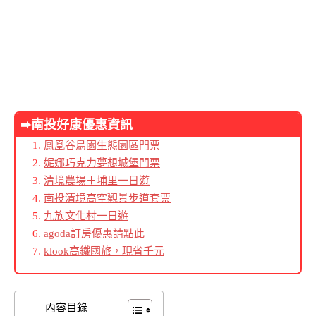
➨南投好康優惠資訊
鳳凰谷鳥園生態園區門票
妮娜巧克力夢想城堡門票
清境農場＋埔里一日遊
南投清境高空觀景步道套票
九族文化村一日遊
agoda訂房優惠請點此
klook高鐵國旅，現省千元
內容目錄