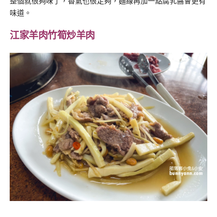
整個就很夠味了，香氣也很足夠，麵線再加一點腐乳醬會更有
味道。
江家羊肉竹筍炒羊肉