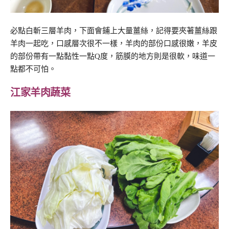
必點白斬三層羊肉，下面會鋪上大量薑絲，記得要夾著薑絲跟
羊肉一起吃，口感層次很不一樣，羊肉的部份口感很嫩，羊皮
的部份帶有一點黏性一點Q度，筋膜的地方則是很軟，味道一
點都不可怕。
江家羊肉蔬菜