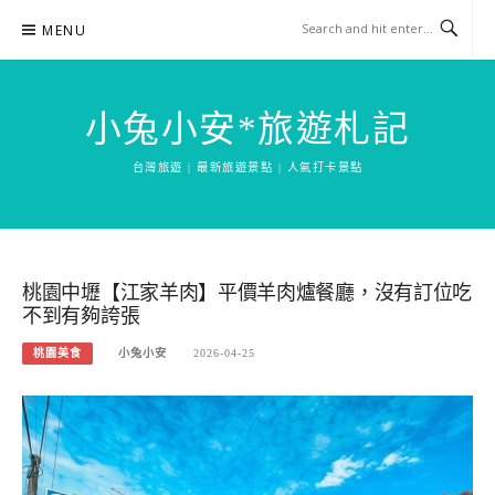
Skip
MENU
to
content
小兔小安*旅遊札記
台灣旅遊 | 最新旅遊景點 | 人氣打卡景點
桃園中壢【江家羊肉】平價羊肉爐餐廳，沒有訂位吃
不到有夠誇張
桃園美食
小兔小安
2026-04-25