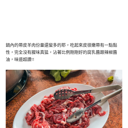
鍋內的帶皮羊肉份量還蠻多的耶，吃起來皮很嫩帶有一點黏
性，完全沒有腥味真猛，沾著比例剛剛好的腐乳醬跟辣椒醬
油，味道超讚!!