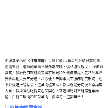
中壢巷子內的《
江家羊肉
》可是谷歌4.4顆星的評價很高的羊
肉爐餐廳！這裡的羊肉不但鮮嫩美味，價格還很親民，CP值非
常高！餐廳門口就能欣賞農家風光和免費停車處，走路到羊世
界牧場也只要五分鐘，超方便！老闆跟員工服務態度親切，也
不會強迫推銷點菜，選羊肉爐基本上都是現場分切後上桌讓客
人煮，保證讓你吃得安心又開心，來這裡絕對不能錯過羊肉
爐、白斬三層肉和芹菜羊肉，保證每一道都無雷！
江家羊肉營業資訊