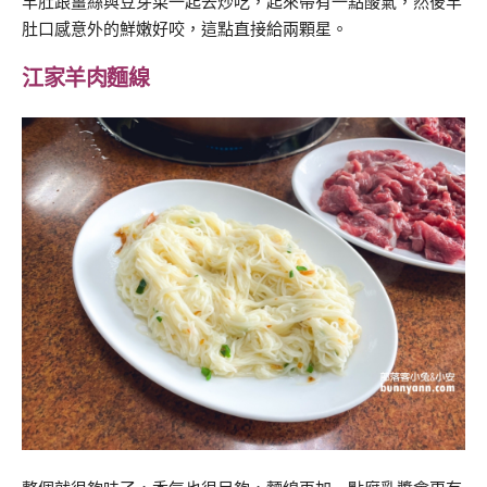
羊肚跟薑絲與豆芽菜一起去炒吃，起來帶有一點酸氣，然後羊
肚口感意外的鮮嫩好咬，這點直接給兩顆星。
江家羊肉麵線