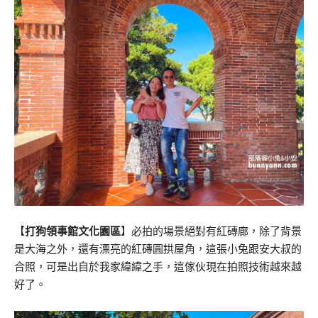
【
打狗領事館文化園區
】必拍的場景絕對有紅磚廊，除了背景
是大海之外，還有漂亮的紅磚圓拱屋角，這張小兔跟安大叔的
合照，可是出自於我家緯緯之手，這傢伙現在拍照技術越來越
好了。