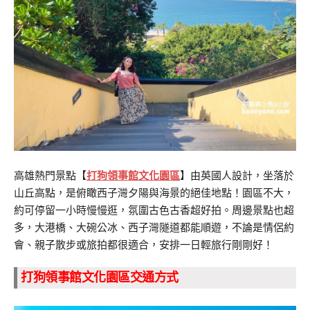
高雄熱門景點【
打狗領事館文化園區
】由英國人設計，坐落於
山丘高點，是俯瞰西子灣夕陽與海景的絕佳地點！園區不大，
約可停留一小時慢慢逛，氛圍古色古香超好拍。周邊景點也超
多，大港橋、大碗公冰、西子灣隧道都能順遊，不論是情侶約
會、親子散步或旅拍都很適合，安排一日輕旅行剛剛好！
打狗領事館文化園區交通方式