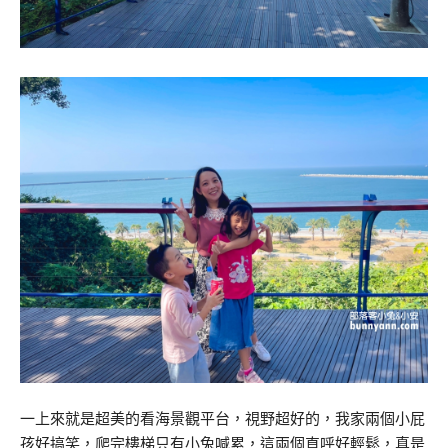
一上來就是超美的看海景觀平台，視野超好的，我家兩個小屁
孩好搞笑，爬完樓梯只有小兔喊累，這兩個直呼好輕鬆，真是