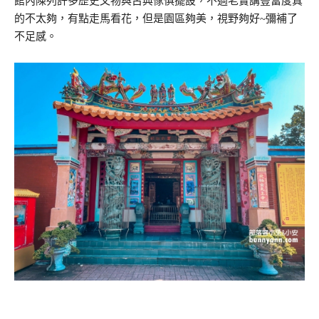
館內陳列許多歷史文物與古典傢俱擺設，不過老實講豐富度真
的不太夠，有點走馬看花，但是園區夠美，視野夠好~彌補了
不足感。