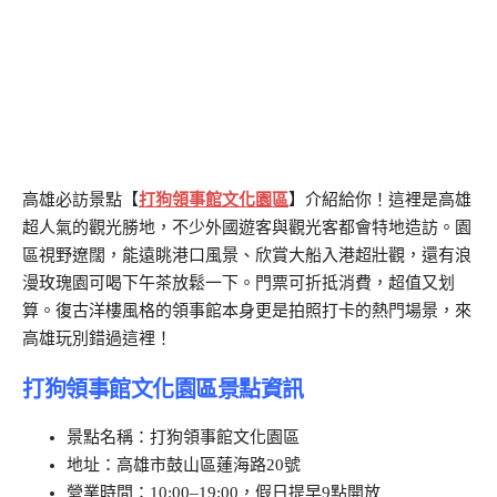
高雄必訪景點【
打狗領事館文化園區
】介紹給你！這裡是高雄
超人氣的觀光勝地，不少外國遊客與觀光客都會特地造訪。園
區視野遼闊，能遠眺港口風景、欣賞大船入港超壯觀，還有浪
漫玫瑰園可喝下午茶放鬆一下。門票可折抵消費，超值又划
算。復古洋樓風格的領事館本身更是拍照打卡的熱門場景，來
高雄玩別錯過這裡！
打狗領事館文化園區景點資訊
景點名稱：打狗領事館文化園區
地址：高雄市鼓山區蓮海路20號
營業時間：10:00–19:00，假日提早9點開放