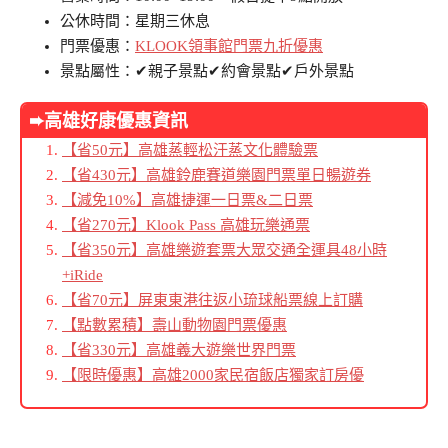
公休時間：星期三休息
門票優惠：
KLOOK領事館門票九折優惠
景點屬性：✔親子景點✔約會景點✔戶外景點
➨高雄好康優惠資訊
【省50元】高雄蒸輕松汗蒸文化體驗票
【省430元】高雄鈴鹿賽道樂園門票單日暢遊券
【減免10%】高雄捷運一日票&二日票
【省270元】Klook Pass 高雄玩樂通票
【省350元】高雄樂遊套票大眾交通全運具48小時
+iRide
【省70元】屏東東港往返小琉球船票線上訂購
【點數累積】壽山動物園門票優惠
【省330元】高雄義大遊樂世界門票
【限時優惠】高雄2000家民宿飯店獨家訂房優