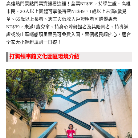
高雄熱門景點門票資訊看這裡！全票NT$99，持學生證、高雄
市民、20人以上團體可享優待票NT$49，1歲以上未滿6歲兒
童、65歲以上長者、志工與低收入戶證明者可購優惠票
NT$39，未滿1歲兒童、持身心障礙證者及其陪同者、持導遊
證或鼓山區哨船頭里里民可免費入園，票價親民超佛心，適合
全家大小輕鬆規劃一日遊！
打狗領事館文化園區環境介紹