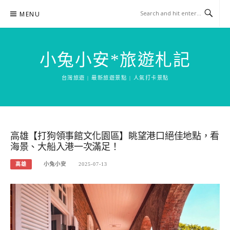
Skip
MENU
to
content
小兔小安*旅遊札記
台灣旅遊 | 最新旅遊景點 | 人氣打卡景點
高雄【打狗領事館文化園區】眺望港口絕佳地點，看
海景、大船入港一次滿足！
高雄
小兔小安
2025-07-13