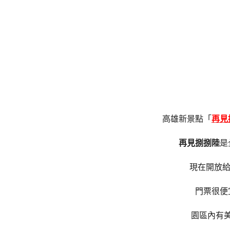
高雄新景點「
再見
再見捌捌陸
是
現在開放給
門票很便
園區內有