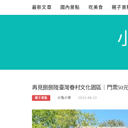
Skip
最新文章
國內景點
吃美食
親子景
to
content
再見捌捌陸臺灣眷村文化園區｜門票50
小兔小安
2023-08-22
親子景點