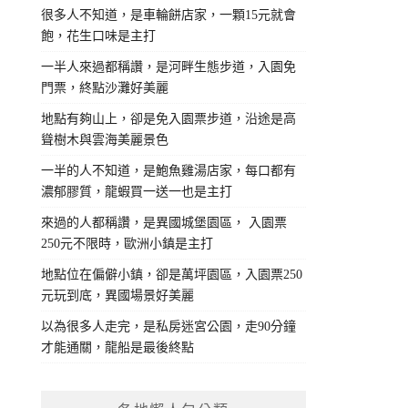
很多人不知道，是車輪餅店家，一顆15元就會
飽，花生口味是主打
一半人來過都稱讚，是河畔生態步道，入園免
門票，終點沙灘好美麗
地點有夠山上，卻是免入園票步道，沿途是高
聳樹木與雲海美麗景色
一半的人不知道，是鮑魚雞湯店家，每口都有
濃郁膠質，龍蝦買一送一也是主打
來過的人都稱讚，是異國城堡園區， 入園票
250元不限時，歐洲小鎮是主打
地點位在偏僻小鎮，卻是萬坪園區，入園票250
元玩到底，異國場景好美麗
以為很多人走完，是私房迷宮公園，走90分鐘
才能通關，龍船是最後終點