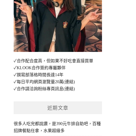
✓合作配合度高，但如果不好吃會直接買單
✓KLOOK合作簽約專屬夥伴
✓撰寫部落格時間長達14年
✓每日平均網頁瀏覽量20萬
(連結)
✓合作請洽詢粉絲專頁訊息
(連結)
近期文章
很多人吃完都說讚，是390元牛排自助吧，百種
招牌餐點任拿，水果超級多