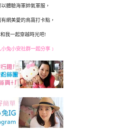
可以體驗海軍帥氣軍服，
則有網美愛的鳥窩打卡點，
和我一起穿越時光吧!
入小兔小安社群一起分享﹞