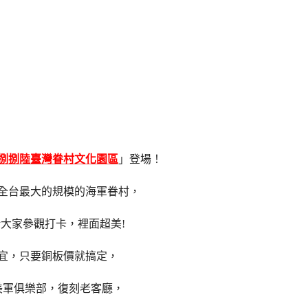
捌捌陸臺灣眷村文化園區
」登場！
全台最大的規模的海軍眷村，
大家參觀打卡，裡面超美!
宜，只要銅板價就搞定，
美軍俱樂部，復刻老客廳，