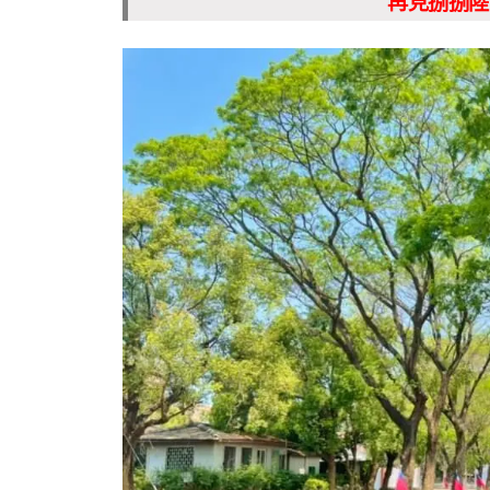
再見捌捌陸