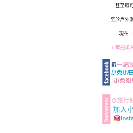
甚至還
至於戶外
現在，
﹝歡迎加