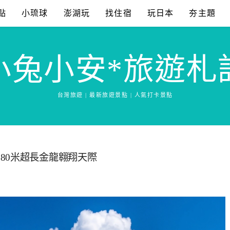
點
小琉球
澎湖玩
找住宿
玩日本
夯主題
小兔小安*旅遊札
台灣旅遊 | 最新旅遊景點 | 人氣打卡景點
80米超長金龍翱翔天際