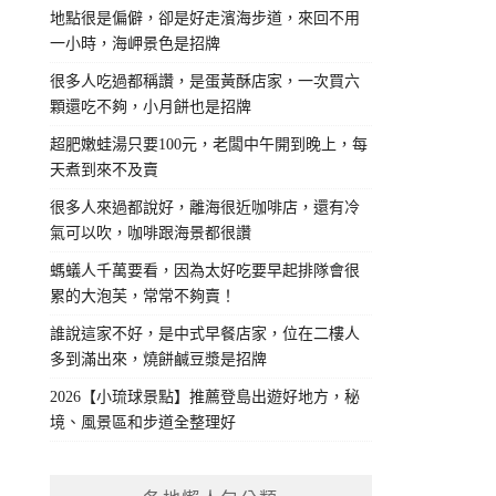
地點很是偏僻，卻是好走濱海步道，來回不用
一小時，海岬景色是招牌
很多人吃過都稱讚，是蛋黃酥店家，一次買六
顆還吃不夠，小月餅也是招牌
超肥嫩蛙湯只要100元，老闆中午開到晚上，每
天煮到來不及賣
很多人來過都說好，離海很近咖啡店，還有冷
氣可以吹，咖啡跟海景都很讚
螞蟻人千萬要看，因為太好吃要早起排隊會很
累的大泡芙，常常不夠賣！
誰說這家不好，是中式早餐店家，位在二樓人
多到滿出來，燒餅鹹豆漿是招牌
2026【小琉球景點】推薦登島出遊好地方，秘
境、風景區和步道全整理好