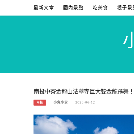
Skip
最新文章
國內景點
吃美食
親子景
to
content
南投中寮金龍山法華寺巨大雙金龍飛舞！
小兔小安
2026-06-12
南投