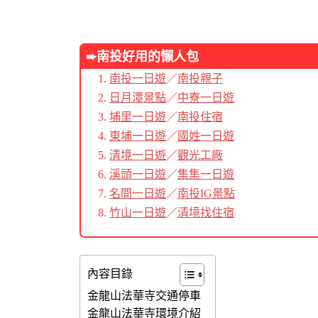
➨南投好用的懶人包
南投一日遊
／
南投親子
日月潭景點
／
中寮一日遊
埔里一日遊
／
南投住宿
東埔一日遊
／
國姓一日遊
清境一日遊
／
觀光工廠
溪頭一日遊
／
集集一日遊
名間一日遊
／
南投IG景點
竹山一日遊
／
清境找住宿
內容目錄
金龍山法華寺交通停車
金龍山法華寺環境介紹