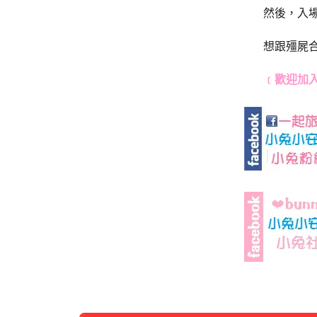
然後，入
想跟殭屍
﹝歡迎加