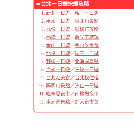
➨台北
一日遊快速攻略
新北一日遊
／
親子一日遊
平溪一日遊
／
東北角景點
九份一日遊
／
繡球花攻略
福隆一日遊
／
觀光工廠玩
金山一日遊
／
金山吃美食
北投一日遊
／
瑞芳一日遊
野柳一日遊
／
北海岸景點
烏來一日遊
／
三峽一日遊
台北吃美食
／
台北找住宿
陽明山景點
／
汐止一日遊
吃寧夏夜市
／
南機場夜市
水湳洞景點
／
師大夜市包