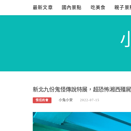
Skip
最新文章
國內景點
吃美食
親子景
to
content
新北九份鬼怪傳說特展，超恐怖湘西殭屍
小兔小安
2022-07-15
情侶約會