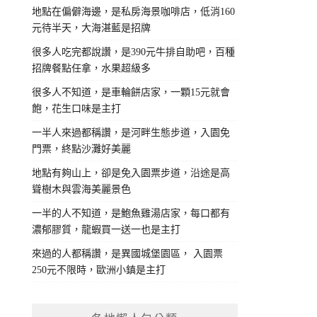
地點在偏僻海邊，是私房海景咖啡店，低消160
元待半天，大海湛藍是招牌
很多人吃完都說讚，是390元牛排自助吧，百種
招牌餐點任拿，水果超級多
很多人不知道，是車輪餅店家，一顆15元就會
飽，花生口味是主打
一半人來過都稱讚，是河畔生態步道，入園免
門票，終點沙灘好美麗
地點有夠山上，卻是免入園票步道，沿途是高
聳樹木與雲海美麗景色
一半的人不知道，是鮑魚雞湯店家，每口都有
濃郁膠質，龍蝦買一送一也是主打
來過的人都稱讚，是異國城堡園區， 入園票
250元不限時，歐洲小鎮是主打