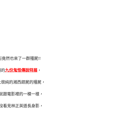
街竟然也來了一群殭屍!!
場的
九份鬼怪傳說特展
，
批很純的湘西趕屍的殭屍，
就跟電影裡的一模一樣，
沒看見林正英道長身影，