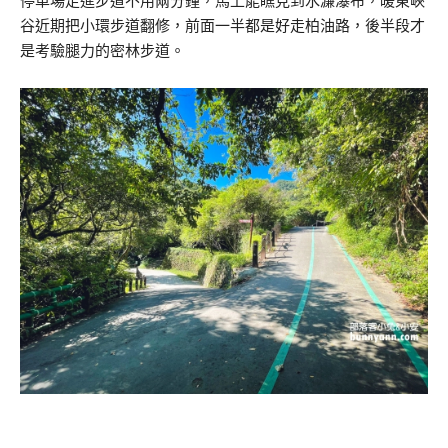
停車場走進步道不用兩分鐘，馬上能瞧見到水濂瀑布，暖東峽
谷近期把小環步道翻修，前面一半都是好走柏油路，後半段才
是考驗腿力的密林步道。