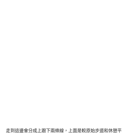
走到這邊會分成上跟下兩條線，上面是較原始步道和休憩平