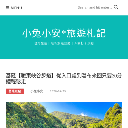
Skip
MENU
to
content
小兔小安*旅遊札記
台灣旅遊 | 最新旅遊景點 | 人氣打卡景點
基隆【暖東峽谷步道】從入口處到瀑布來回只要30分
鐘輕鬆走
基隆景點
小兔小安
2026-04-29