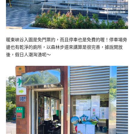
暖東峽谷入園是免門票的，而且停車也是免費的喔！停車場旁
邊也有乾淨的廁所，以森林步道來講算是很完善，據說開放
後，假日人潮洶湧呢～