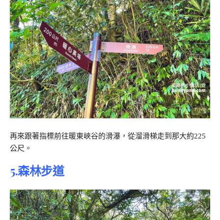
再來跟著指標前往暖東峽谷的滑瀑，從溜滑梯走到那大約225
公尺。
5.森林步道